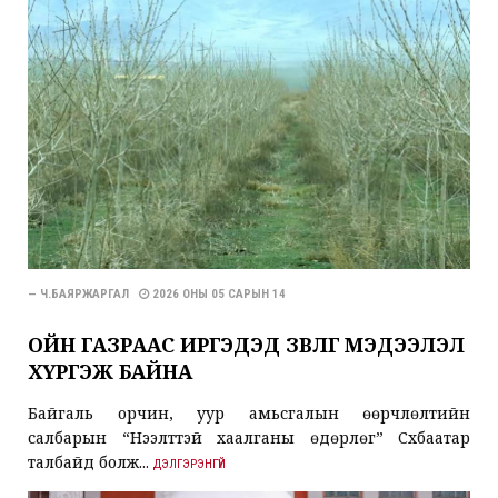
— Ч.БАЯРЖАРГАЛ
2026 ОНЫ 05 САРЫН 14
ОЙН ГАЗРААС ИРГЭДЭД ЗӨВЛӨГӨӨ МЭДЭЭЛЭЛ
ХҮРГЭЖ БАЙНА
Байгаль орчин, уур амьсгалын өөрчлөлтийн
салбарын “Нээлттэй хаалганы өдөрлөг” Сүхбаатар
талбайд болж...
ДЭЛГЭРЭНГҮЙ