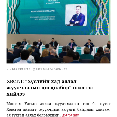
— Ч.БАЯРЖАРГАЛ
2026 ОНЫ 04 САРЫН 23
ХӨВСГӨЛ: "Хүслийн хад аялал
жуулчлалын цогцолбор" нээлтээ
хийлээ
Монгол Улсын аялал жуулчлалын гол бүс нутаг
Хөвсгөл аймагт, жуулчдын аюулгүй байдлыг хангаж,
ая тухтай аялах боломжийг...
ДЭЛГЭРЭНГҮЙ