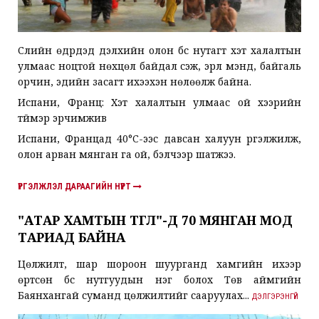
Сүүлийн өдрүүдэд дэлхийн олон бүс нутагт хэт халалтын
улмаас ноцтой нөхцөл байдал үүсэж, эрүүл мэнд, байгаль
орчин, эдийн засагт ихээхэн нөлөөлж байна.
Испани, Франц: Хэт халалтын улмаас ой хээрийн
түймэр эрчимжив
Испани, Францад 40°C-ээс давсан халуун үргэлжилж,
олон арван мянган га ой, бэлчээр шатжээ.
ҮРГЭЛЖЛЭЛ ДАРААГИЙН НҮҮРТ
"АТАР ХАМТЫН ТӨГӨЛ"-Д 70 МЯНГАН МОД
ТАРИАД БАЙНА
Цөлжилт, шар шороон шуурганд хамгийн ихээр
өртсөн бүс нутгуудын нэг болох Төв аймгийн
Баянхангай суманд цөлжилтийг сааруулах...
ДЭЛГЭРЭНГҮЙ