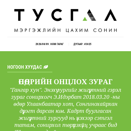
2026/08/09. НЯМ ГАРАГ
ДУГААР: #3825
НОГООН ХУУДАС
ӨНӨӨДРИЙН ОНЦЛОХ ЗУРАГ
"Гангар хун". Энэхүү зургийг жигүүртний гэрэл
зураг сонирхогч Э.Идэрбат 2018.03.20 -ны
өдөр Улаанбаатар хот, Сонгинохайрхан
дүүрэгт дарсан юм. Кадрт буулгасан
жигүүртний зургууд нь үнэхээр сэтгэл
татам, сонирхол төрүүлэхүйц учраас бид