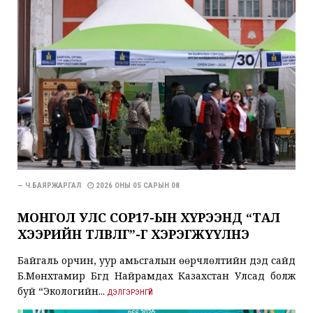
— Ч.БАЯРЖАРГАЛ
2026 ОНЫ 05 САРЫН 08
МОНГОЛ УЛС COP17-ЫН ХҮРЭЭНД “ТАЛ
ХЭЭРИЙН ТӨЛӨВЛӨГӨӨ”-Г ХЭРЭГЖҮҮЛНЭ
Байгаль орчин, уур амьсгалын өөрчлөлтийн дэд сайд
Б.Мөнхтамир Бүгд Найрамдах Казахстан Улсад болж
буй “Экологийн...
ДЭЛГЭРЭНГҮЙ