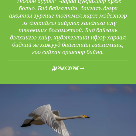
"Ногоон хуудас" -аараа цувралаар хүргэх
болно. Бид байгалийн, байгаль дээрх
амьтны зургийг тогтмол харж мэдсэнээр
эх дэлхийгээ хайрлах хандлага илүү
төлөвших боломжтой. Бид байгаль
дэлхийгээ хайр, хүндэтгэлийн нүдээр харвал
бидний яг хажууд байгалийн гайхамшиг,
гоо сайхан оршсоор байна.
ДАРААХ ЗУРАГ