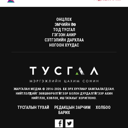
ОНЦЛОХ
ЭМЧИЙН ӨРӨӨ
ТОД ТУСГАЛ
ГЭГЭЭН АНИР
СЭТГЭЛИЙН ДАРХЛАА
НОГООН ХУУДАС
ЖАРГАЛАН МЕДИА © 2016-2026. БҮХ ЭРХ ХУУЛИАР ХАМГААЛАГДСАН.
НИЙТЛЭЛҮҮДИЙГ ЗӨВШӨӨРӨЛГҮЙГЭЭР БОЛОН ДУРДАЛГҮЙГЭЭР АХИН
НИЙТЛЭХ, ХЭВЛЭХ, ИШ ТАТАХЫГ ХОРИГЛОНО.
ТУСГАЛЫН ТУХАЙ
РЕДАКЦЫН ЗАРЧИМ
ХОЛБОО
БАРИХ