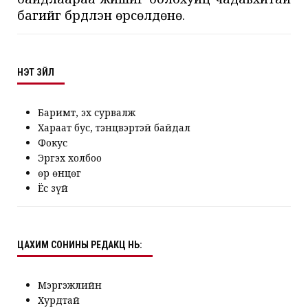
багийг бүрдүүлэн өрсөлдөнө.
ҮНЭТ ЗҮЙЛ
Баримт, эх сурвалж
Хараат бус, тэнцвэртэй байдал
Фокус
Эргэх холбоо
Өөр өнцөг
Ёс зүй
ЦАХИМ СОНИНЫ РЕДАКЦ НЬ:
Мэргэжлийн
Хурдтай