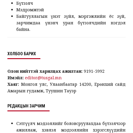
Бүтээлч
Мэдрэмжтэй
Байгууллагын үнэт зүйл, мэргэжлийн ёс зүй,
зарчимдаа үнэнч уран бүтээлчдийн нэгдэл
байна.
ХОЛБОО БАРИХ
Олон нийттэй харилцах ажилтан:
9191-5992
Имэйл:
editor@tusgal.mn
Хаяг:
Монгол улс, Улаанбаатар 14200, Ерөнхий сайд
Амарын гудамж, Туушин Тауэр
РЕДАКЦЫН ЗАРЧИМ
Сэтгүүлч мэдээллийг боловсруулахдаа бүтээлчээр
ажиллаж, хэвлэл мэдээллийн хэрэгслүүдийн