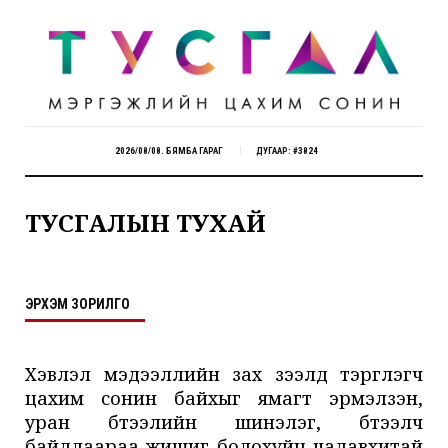
2026/08/08. БЯМБА ГАРАГ
ДУГААР: #3824
ТУСГАЛЫН ТУХАЙ
ЭРХЭМ ЗОРИЛГО
Хэвлэл мэдээллийн зах зээлд тэргүүлэгч
цахим сонин байхыг ямагт эрмэлзэн,
уран бүтээлийн шинэлэг, бүтээлч
байдлаараа жишиг болохуйц чадавхитай