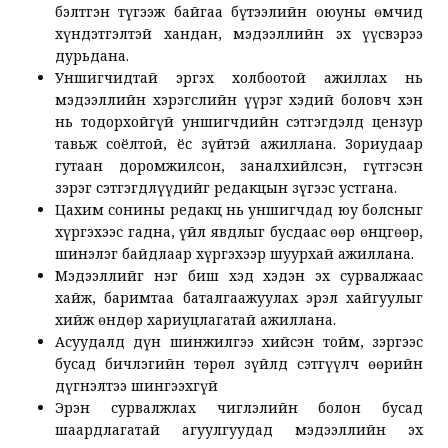
бэлтгэн түгээж байгаа бүтээлийн оюуны өмчид
хүндэтгэлтэй хандан, мэдээллийн эх үүсвэрээ
дурьдана.
Уншигчидтай эргэх холбоотой ажиллах нь
мэдээллийн хэрэгслийн үүрэг хэдий боловч хэн
нь тодорхойгүй уншигчдийн сэтгэгдэлд цензур
тавьж соёлтой, ёс зүйтэй ажиллана. Зориудаар
гутаан доромжилсон, заналхийлсэн, гүтгэсэн
зэрэг сэтгэгдлүүдийг редакцын зүгээс устгана.
Цахим сонины редакц нь уншигчдад юу болсныг
хүргэхээс гадна, үйл явдлыг бусдаас өөр өнцгөөр,
шинэлэг байдлаар хүргэхээр шуурхай ажиллана.
Мэдээллийг нэг биш хэд хэдэн эх сурвалжаас
хайж, баримтаа баталгаажуулах эрэл хайгуулыг
хийж өндөр хариуцлагатай ажиллана.
Асуудалд дүн шинжилгээ хийсэн тойм, зэргээс
бусад бичлэгийн төрөл зүйлд сэтгүүлч өөрийн
дүгнэлтээ шингээхгүй
Эрэн сурвалжлах чиглэлийн болон бусад
шаардлагатай агуулгуудад мэдээллийн эх