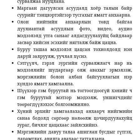
сурвалжаа нууцлана.
Маргаан дагуулсан асуудалд хоёр талын байр
суурийг тэнцвэртэйгээр тусгахыг ямагт анхаарна.
Олон нийтийн анхаарлын төвд байгаа
дуулиантай асуудлын фото, видео, аудио
мэдээлэлд утга санааг алдагдуулахуйц байдлаар
засвар хийсэн эсэхийг нягталж байж цацна.
Буруу ташаа мэдээлэл цацсан тохиолдолд нэн
даруй залруулж, уучлал хүснэ.
Сэтгүүлч, гэрэл зургийн сурвалжлагч нар нь
мэдээллийг шударгаар олж авахыг эрмэлзэж,
мэргэжлийн болон албан байгууллагын нэр
хүндээ ямагт хамгаална.
Шүүхээр гэм буруутай нь тогтоогдоогүй хэнийг ч
гэм буруутай мэтээр мэдээлж, уншигчдийг
төөрөгдүүлэхээс болгоомжилно.
Хүний эрхийг хамгаалахад анхаарч нийгмийн
санаа бодолд сөргөөр нөлөөлж цочирдуулахуйц
зураг, бичлэг цацахаас зайлсхийнэ.
Мэргэжлийн давуу талаа ашиглан бусдыг гүтгэх,
дарамтлах, авилга авахаас татгалзана.