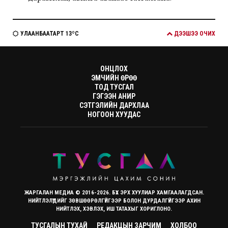
УЛААНБААТАРТ 13ºC
ДЭЭШЭЭ ОЧИХ
ОНЦЛОХ
ЭМЧИЙН ӨРӨӨ
ТОД ТУСГАЛ
ГЭГЭЭН АНИР
СЭТГЭЛИЙН ДАРХЛАА
НОГООН ХУУДАС
ЖАРГАЛАН МЕДИА © 2016-2026. БҮХ ЭРХ ХУУЛИАР ХАМГААЛАГДСАН.
НИЙТЛЭЛҮҮДИЙГ ЗӨВШӨӨРӨЛГҮЙГЭЭР БОЛОН ДУРДАЛГҮЙГЭЭР АХИН
НИЙТЛЭХ, ХЭВЛЭХ, ИШ ТАТАХЫГ ХОРИГЛОНО.
ТУСГАЛЫН ТУХАЙ
РЕДАКЦЫН ЗАРЧИМ
ХОЛБОО