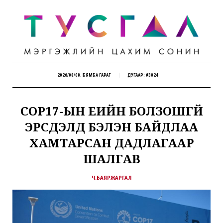
2026/08/08. БЯМБА ГАРАГ
ДУГААР: #3824
COP17-ЫН ҮЕИЙН БОЛЗОШГҮЙ
ЭРСДЭЛД БЭЛЭН БАЙДЛАА
ХАМТАРСАН ДАДЛАГААР
ШАЛГАВ
Ч.БАЯРЖАРГАЛ