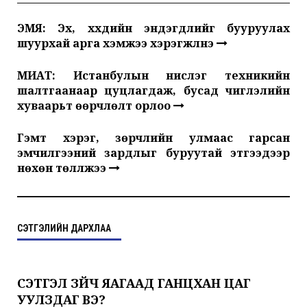
ЭМЯ: Эх, хүүхдийн эндэгдлийг бууруулах
шуурхай арга хэмжээ хэрэгжүүлнэ
МИАТ: Истанбулын нислэг техникийн
шалтгаанаар цуцлагдаж, бусад чиглэлийн
хуваарьт өөрчлөлт орлоо
Гэмт хэрэг, зөрчлийн улмаас гарсан
эмчилгээний зардлыг буруутай этгээдээр
нөхөн төлүүлжээ
СЭТГЭЛИЙН ДАРХЛАА
СЭТГЭЛ ЗҮЙЧ ЯАГААД ГАНЦХАН ЦАГ
УУЛЗДАГ ВЭ?