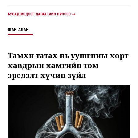
БУСАД МЭДЭЭГ ДАРААГИЙН НҮҮРНЭЭС
ЖАРГАЛАН
Тамхи татах нь уушгины хорт
хавдрын хамгийн том
эрсдэлт хүчин зүйл