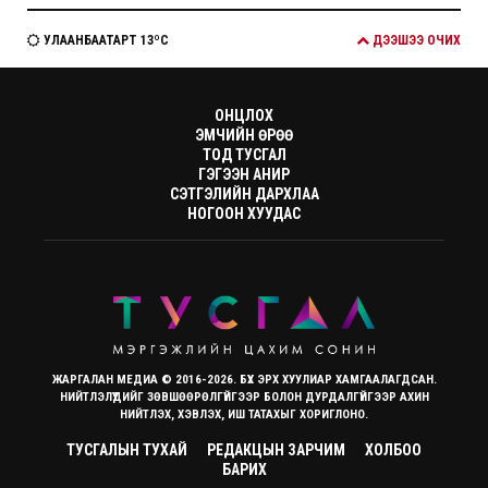
УЛААНБААТАРТ 13ºC
ДЭЭШЭЭ ОЧИХ
ОНЦЛОХ
ЭМЧИЙН ӨРӨӨ
ТОД ТУСГАЛ
ГЭГЭЭН АНИР
СЭТГЭЛИЙН ДАРХЛАА
НОГООН ХУУДАС
ЖАРГАЛАН МЕДИА © 2016-2026. БҮХ ЭРХ ХУУЛИАР ХАМГААЛАГДСАН.
НИЙТЛЭЛҮҮДИЙГ ЗӨВШӨӨРӨЛГҮЙГЭЭР БОЛОН ДУРДАЛГҮЙГЭЭР АХИН
НИЙТЛЭХ, ХЭВЛЭХ, ИШ ТАТАХЫГ ХОРИГЛОНО.
ТУСГАЛЫН ТУХАЙ
РЕДАКЦЫН ЗАРЧИМ
ХОЛБОО
БАРИХ