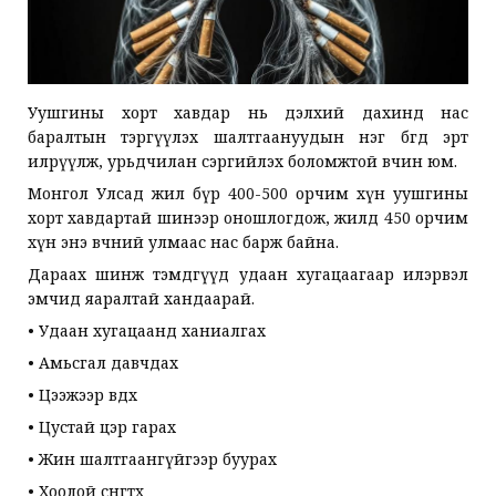
Уушгины хорт хавдар нь дэлхий дахинд нас
баралтын тэргүүлэх шалтгаануудын нэг бөгөөд эрт
илрүүлж, урьдчилан сэргийлэх боломжтой өвчин юм.
Монгол Улсад жил бүр 400-500 орчим хүн уушгины
хорт хавдартай шинээр оношлогдож, жилд 450 орчим
хүн энэ өвчний улмаас нас барж байна.
Дараах шинж тэмдгүүд удаан хугацаагаар илэрвэл
эмчид яаралтай хандаарай.
• Удаан хугацаанд ханиалгах
• Амьсгал давчдах
• Цээжээр өвдөх
• Цустай цэр гарах
• Жин шалтгаангүйгээр буурах
• Хоолой сөөнгөтөх