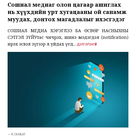
Сошиал медиаг олон цагаар ашиглах
нь хүүхдийн урт хугацааны ой санамж
муудах, донтох магадлалыг ихэсгэдэг
СОШИАЛ МЕДИА ХЭРЭГЛЭЭ БА ӨСВӨР НАСНЫХНЫ
СЭТГЭЛ ЗҮЙУтас чичрэх, шинэ мэдэгдэл (notification)
ирэх эсвэл зүгээр л уйдах үед...
ДЭЛГЭРЭНГҮЙ
— Н.ГАНБАТ