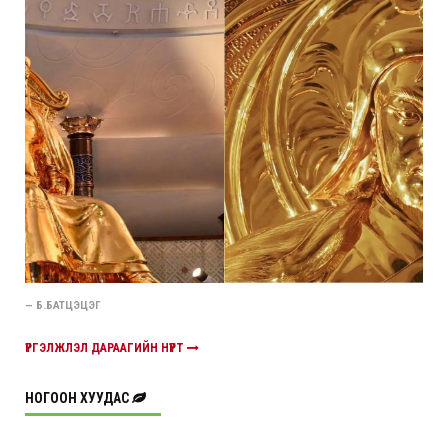
— Б.БАТЦЭЦЭГ
ҮРГЭЛЖЛЭЛ ДАРААГИЙН НҮҮРТ
НОГООН ХУУДАС