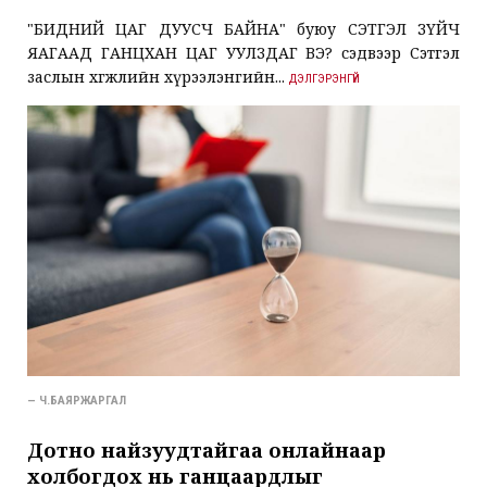
"БИДНИЙ ЦАГ ДУУСЧ БАЙНА" буюу СЭТГЭЛ ЗҮЙЧ
ЯАГААД ГАНЦХАН ЦАГ УУЛЗДАГ ВЭ? сэдвээр Сэтгэл
заслын хөгжлийн хүрээлэнгийн...
ДЭЛГЭРЭНГҮЙ
— Ч.БАЯРЖАРГАЛ
Дотно найзуудтайгаа онлайнаар
холбогдох нь ганцаардлыг