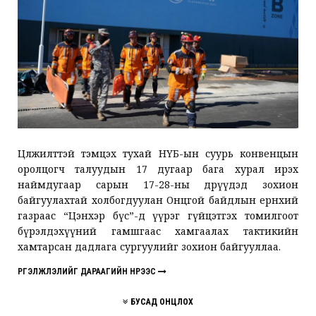
Цөлжилттэй тэмцэх тухай НҮБ-ын суурь конвенцын
оролцогч талуудын 17 дугаар бага хурал ирэх
наймдугаар сарын 17-28-ны өдрүүдэд зохион
байгуулахтай холбогдуулан Онцгой байдлын ерөнхий
газраас “Цэнхэр бүс”-д үүрэг гүйцэтгэх томилгоот
бүрэлдэхүүний гамшгаас хамгаалах тактикийн
хамтарсан дадлага сургуулийг зохион байгууллаа.
ҮРГЭЛЖЛЭЛИЙГ ДАРААГИЙН НҮҮРЭЭС
БУСАД ОНЦЛОХ