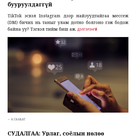
бууруулдаггүй
TikTok эсвэл Instagram дээр найзуудтайгаа мессеж
(DM) бичих нь таныг улам дотно болгоно гэж бодож
байна уу? Тэгвэл тийм биш аж.
ДЭЛГЭРЭНГҮЙ
— Н.ГАНБАТ
СУДАЛГАА: Урлаг, соёлын нөлөө