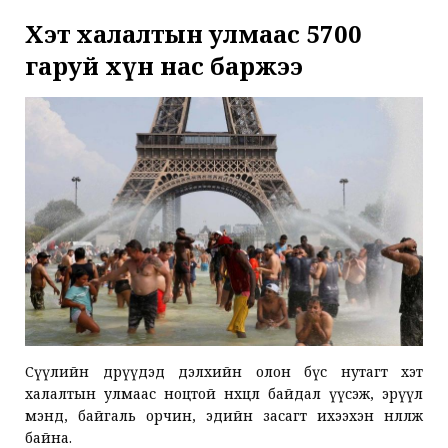
Хэт халалтын улмаас 5700
гаруй хүн нас баржээ
Сүүлийн өдрүүдэд дэлхийн олон бүс нутагт хэт
халалтын улмаас ноцтой нөхцөл байдал үүсэж, эрүүл
мэнд, байгаль орчин, эдийн засагт ихээхэн нөлөөлж
байна.