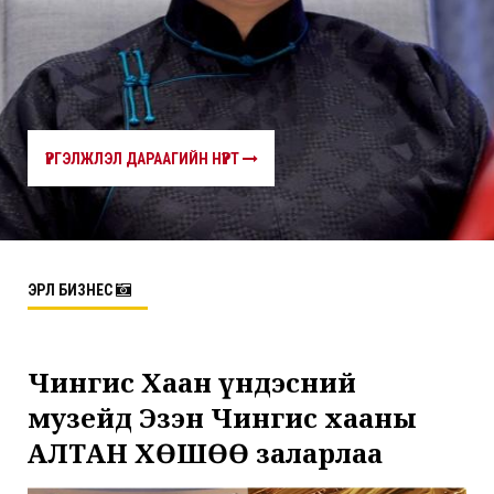
ҮРГЭЛЖЛЭЛ ДАРААГИЙН НҮҮРТ
ЭРҮҮЛ БИЗНЕС
Чингис Хаан үндэсний
музейд Эзэн Чингис хааны
АЛТАН ХӨШӨӨ заларлаа