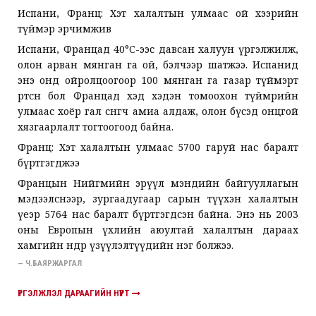
Испани, Франц: Хэт халалтын улмаас ой хээрийн
түймэр эрчимжив
Испани, Францад 40°C-ээс давсан халуун үргэлжилж,
олон арван мянган га ой, бэлчээр шатжээ. Испанид
энэ онд ойролцоогоор 100 мянган га газар түймэрт
өртсөн бол Францад хэд хэдэн томоохон түймрийн
улмаас хоёр гал сөнөөгч амиа алдаж, олон бүсэд онцгой
хязгаарлалт тогтоогоод байна.
Франц: Хэт халалтын улмаас 5700 гаруй нас баралт
бүртгэгджээ
Францын Нийгмийн эрүүл мэндийн байгууллагын
мэдээлснээр, зургаадугаар сарын түүхэн халалтын
үеэр 5764 нас баралт бүртгэгдсэн байна. Энэ нь 2003
оны Европын үхлийн аюултай халалтын дараах
хамгийн өндөр үзүүлэлтүүдийн нэг болжээ.
— Ч.БАЯРЖАРГАЛ
ҮРГЭЛЖЛЭЛ ДАРААГИЙН НҮҮРТ