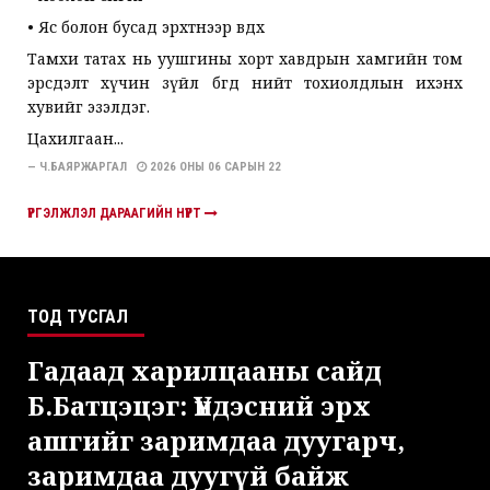
• Яс болон бусад эрхтнээр өвдөх
Тамхи татах нь уушгины хорт хавдрын хамгийн том
эрсдэлт хүчин зүйл бөгөөд нийт тохиолдлын ихэнх
хувийг эзэлдэг.
Цахилгаан...
— Ч.БАЯРЖАРГАЛ
2026 ОНЫ 06 САРЫН 22
ҮРГЭЛЖЛЭЛ ДАРААГИЙН НҮҮРТ
ТОД ТУСГАЛ
Гадаад харилцааны сайд
Б.Батцэцэг: Үндэсний эрх
ашгийг заримдаа дуугарч,
заримдаа дуугүй байж