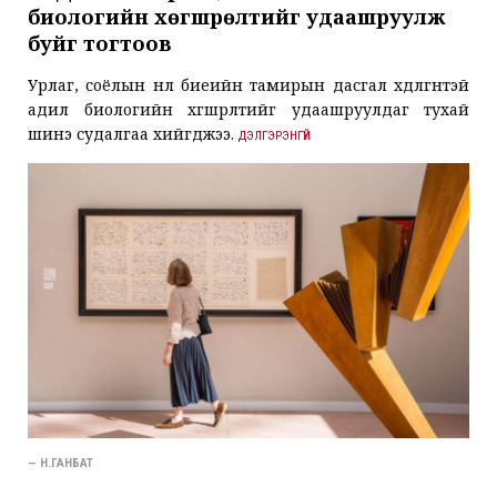
биологийн хөгшрөлтийг удаашруулж
буйг тогтоов
Урлаг, соёлын нөлөө биеийн тамирын дасгал хөдөлгөөнтэй
адил биологийн хөгшрөлтийг удаашруулдаг тухай
шинэ судалгаа хийгджээ.
ДЭЛГЭРЭНГҮЙ
— Н.ГАНБАТ