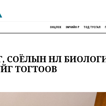
ОНЦЛОХ
ЭМЧИЙН ӨРӨӨ
ТОД ТУСГАЛ
, СОЁЛЫН НӨЛӨӨ БИОЛОГ
ЙГ ТОГТООВ