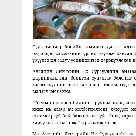
Судалгаагаар биеийн тамирын дасгал хөдөлгө
ойролцоо хэмжээний үр нөлөө үзүүлж байсан
үзүүлэх нөлөө залуу үеийнхэнтэй харьцуулахад ил
Английн Лийдсийн Их Сургуулийн анагаах
нарийвчлалтай, бодитой судалгаа болсныг 
хэрэгслүүдийг ашиглан олон тооны өгөгдөл
мэдэгдсэн байна.
"Соёлын оролцоо бидний эрүүл мэндэд эерэг нө
хийх нь ямар ач холбогдолтойг хүмүүст ой
санамсаргүй бий болчихсон зүйл биш, харин 
харуулж байна" гэж Старк нэмж хэлэв.
Мөн Английн Лестерийн Их Сургуулийн хув