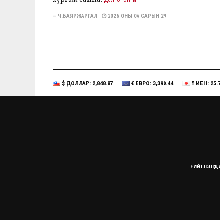
ДЭЛГЭРЭНГҮЙ
— Ч.БАЯРЖАРГАЛ
2026 ОНЫ 06 САРЫН 29
$ ДОЛЛАР: 2,848.87
€ ЕВРО: 3,390.44
¥ ИЕН: 25.
НИЙТЛЭЛҮҮД