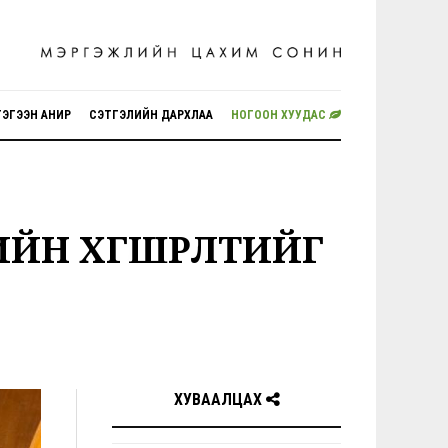
ГЭГЭЭН АНИР
СЭТГЭЛИЙН ДАРХЛАА
НОГООН ХУУДАС
ИЙН ХӨГШРӨЛТИЙГ
ХУВААЛЦАХ