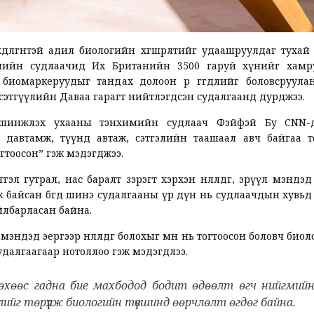
өдөлгөөнтэй адил биологийн хөгшрөлтийг удаашруулдаг туха
улийн судлаачид Их Британийн 3500 гаруй хүнийг хамр
иомаркеруудыг тандах долоон өөр өгөгдлийг боловсруула
 сэтгүүлийн Даваа гарагт нийтлэгдсэн судалгаанд дурджээ.
шинжлэх ухааны тэнхимийн судлаач Фэйфэй Бу CNN-д 
 давтамж, түүнд автаж, сэтгэлийн таашаал авч байгаа т
гтоосон” гэж мэдэгджээ.
тгэл гутрал, нас баралт зэрэгт хэрхэн нөлөөлдөг, эрүүл мэндэ
ж байсан бөгөөд шинэ судалгааны үр дүн нь судлаачдын хувь
йлбарласан байна.
ндэд эергээр нөлөөлдөг болохыг өмнө нь тогтоосон боловч био
судалгаагаар нотоллоо гэж мэдэгдлээ.
өгөхөөс гадна бие махбодод бодит өдөөлт өгч нийгмий
лийг төрүүлж биологийн түвшинд өөрчлөлт өгдөг байна.