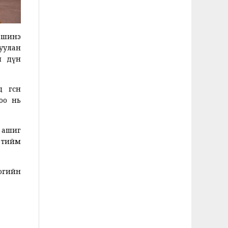
й шинэ
уулан
н дүн
өгсөн
оо нь
д ашиг
д тийм
логийн
н