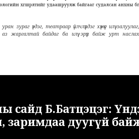
ологийн хөгшрөлтийг удаашруулж байгааг судалсан анхны бөгө
ан зураг үздэг, театраар үйлчлүүлдэг хүмүүс илүү залуулаг
 аз жаргалтай байдаг ба илүү эрүүл байж урт насла
ы сайд Б.Батцэцэг: Үнд
, заримдаа дуугүй бай