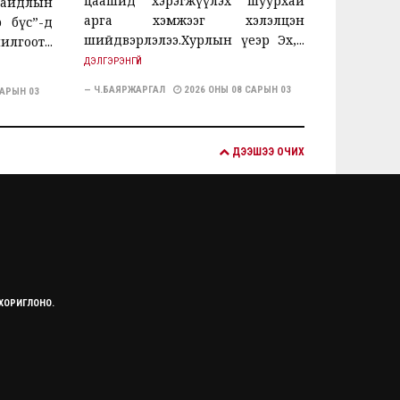
цаашид хэрэгжүүлэх шуурхай
байдлын
арга хэмжээг хэлэлцэн
р бүс”-д
шийдвэрлэлээ.Хурлын үеэр Эх,...
гоот...
ДЭЛГЭРЭНГҮЙ
— Ч.БАЯРЖАРГАЛ
2026 ОНЫ 08 САРЫН 03
САРЫН 03
ДЭЭШЭЭ ОЧИХ
 ХОРИГЛОНО.