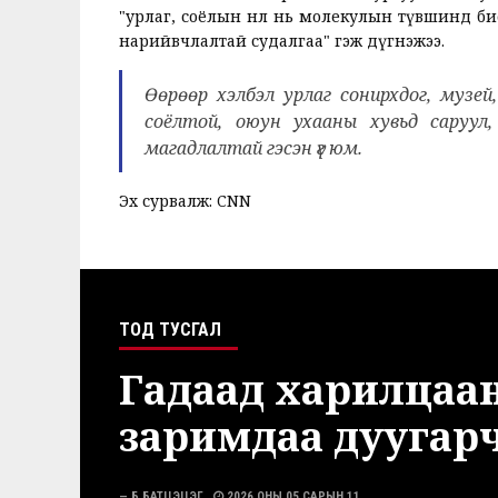
"урлаг, соёлын нөлөө нь молекулын түвшинд би
нарийвчлалтай судалгаа" гэж дүгнэжээ.
Өөрөөр хэлбэл урлаг сонирхдог, музей, ур
соёлтой, оюун ухааны хувьд саруул,
магадлалтай гэсэн үг юм.
Эх сурвалж: CNN
ТОД ТУСГАЛ
Гадаад харилцаан
заримдаа дуугарч
— Б.БАТЦЭЦЭГ
2026 ОНЫ 05 САРЫН 11