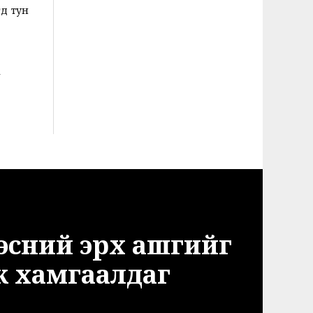
өд тун
,
х
эсний эрх ашгийг
ж хамгаалдаг