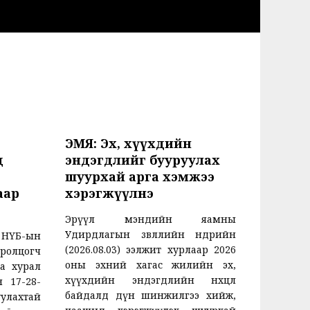
ЭМЯ: Эх, хүүхдийн
д
эндэгдлийг бууруулах
шуурхай арга хэмжээ
аар
хэрэгжүүлнэ
Эрүүл мэндийн яамны
Удирдлагын зөвлөлийн өнөөдрийн
й НҮБ-ын
(2026.08.03) ээлжит хурлаар 2026
олцогч
оны эхний хагас жилийн эх,
а хурал
хүүхдийн эндэгдлийн нөхцөл
 17-28-
байдалд дүн шинжилгээ хийж,
уулахтай