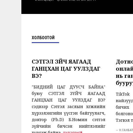
ХОЛБООТОЙ
СЭТГЭЛ ЗҮЙЧ ЯАГААД
Дотно
ГАНЦХАН ЦАГ УУЛЗДАГ
онлай
ВЭ?
нь га
бууру
"БИДНИЙ ЦАГ ДУУСЧ БАЙНА"
буюу СЭТГЭЛ ЗҮЙЧ ЯАГААД
TikTok
ГАНЦХАН ЦАГ УУЛЗДАГ ВЭ?
найзу
сэдвээр Сэтгэл заслын хөгжлийн
бичих
хүрээлэнгийн үүсгэн байгуулагч,
болгон
доктор (Ph.D) Б.Номин сэтгэл
Тэгвэл 
зүйчийн бичсэн нийтлэлийг
— Н.ГАНБ
хүргэж байна.