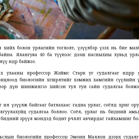
өн хийх болон урлагийн тоглолт, үзүүлбэр үзэх нь бие ма
 байна. Ялангуяа 40 ба түүнээс дээш насныхны хувьд урл
үү өндөр байжээ.
 ухааны профессор Жэймс Старк уг судалгааг өндрөөр 
онцлоод биологийн хөгшрөлтийг хэмжих хамгийн сүүлийн 
 дээр дүн шинжилгээ хийсэн тул тун сайн судалгаа болжэ
лөө үзүүлж байгааг батлахаас гадна урлаг, соёлд хөрөнгө ор
лгуулахуйц судалгаа боллоо. Соёл, урлаг нь бидний амь
бидний эрүүл мэндэд бодит өөрчлөлт авчирдаг гайхамшиг б
ьслын биологийн профессор Эмонн Маллон дээрх судалг