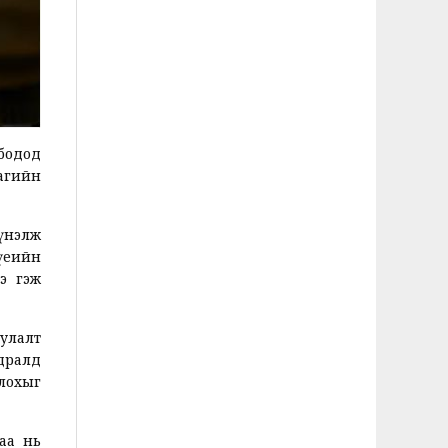
хбодод
агийн
үнэлж
үеийн
э гэж
уулалт
дралд
олохыг
аа нь