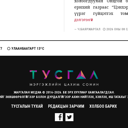
холбогдуулан Онцгой 
ерөнхий газраас “Цэнхэ
үүрэг гүйцэтгэх томил
ДЭЛГЭРЭНГҮЙ
— Ч.БАЯРЖАРГАЛ
2026 ОНЫ 08 
77
УЛААНБААТАРТ 13ºC
ЖАРГАЛАН МЕДИА © 2016-2026. БҮХ ЭРХ ХУУЛИАР ХАМГААЛАГДСАН.
ИЙГ ЗӨВШӨӨРӨЛГҮЙГЭЭР БОЛОН ДУРДАЛГҮЙГЭЭР АХИН НИЙТЛЭХ, ХЭВЛЭХ, ИШ ТАТАХЫГ
ТУСГАЛЫН ТУХАЙ
РЕДАКЦЫН ЗАРЧИМ
ХОЛБОО БАРИХ