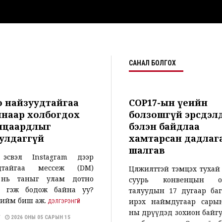
САНАЛ БОЛГОХ
 найзуудтайгаа
COP17-ын үеийн
наар холбогдох
болзошгүй эрсдэл
нцаардлыг
бэлэн байдлаа
улдаггүй
хамтарсан дадлаг
шалгав
 эсвэл Instagram дээр
удтайгаа мессеж (DM)
Цөлжилттэй тэмцэх туха
 нь таныг улам дотно
суурь конвенцын ор
о гэж бодож байна уу?
талуудын 17 дугаар баг
тийм биш аж.
ирэх наймдугаар сарын
ДЭЛГЭРЭНГҮЙ
ны өдрүүдэд зохион байг
АТ
2026 ОНЫ 05 САРЫН 15