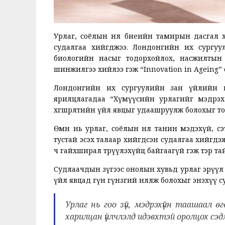
Урлаг, соёлын нөлөө биеийн тамирын дасгал х
судалгаа хийгджээ. Лондонгийн их сургу
биологийн насыг тодорхойлох, насжилтын б
шинжилгээ хийлээ гэж “Innovation in Ageing”
Лондонгийн их сургуулийн зан үйлийн 
ярилцлагадаа “Хүмүүсийн урлагийг мэдрэх
хөгшрөлтийн үйл явцыг удаашруулж болохыг то
Өмнө нь урлаг, соёлын нөлөө танин мэдэхүй, сэ
тустай эсэх талаар хийгдсэн судалгаа хийгдэ
ч гайхширал төрүүлэхүйц байгаагүй гэж тэр та
Судлаачдын зүгээс онолын хувьд урлаг эрүүл мэ
үйл явцад гүн гүнзгий нөлөөлж болохыг энэхүү 
Урлаг нь гоо зүй, мэдрэхүйн таашаал 
харилцан үйлчлэлд идэвхтэй оролцох сэд