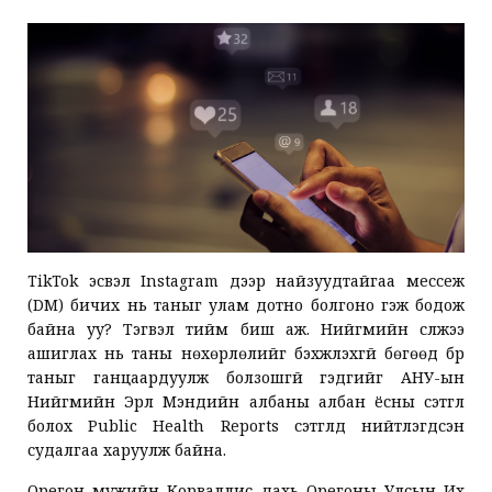
TikTok эсвэл Instagram дээр найзуудтайгаа мессеж
(DM) бичих нь таныг улам дотно болгоно гэж бодож
байна уу? Тэгвэл тийм биш аж. Нийгмийн сүлжээ
ашиглах нь таны нөхөрлөлийг бэхжүүлэхгүй бөгөөд бүр
таныг ганцаардуулж болзошгүй гэдгийг АНУ-ын
Нийгмийн Эрүүл Мэндийн албаны албан ёсны сэтгүүл
болох Public Health Reports сэтгүүлд нийтлэгдсэн
судалгаа харуулж байна.
Орегон мужийн Корваллис дахь Орегоны Улсын Их