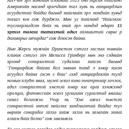
АНУ-ын эрүүл мэндийн албанаас 2023 онд гарсан тайланд
Америкийн насанд хүрэгчдийн тал хувь нь ганцаардлын
асуудалтай байдаг бөгөөд нийгмийн эрүүл мэндийн хувьд
тахал юм гэж дурджээ. Мөн уг тайланд “Нийгмээс
тусгаарлагдсан байх нь хүний эрүүл мэндэд өдөрт
15
хүртэл тамхи татахтай адил
аймшигтай сөрөг үр
дагаварыг авчирдаг” гэж дүгнэсэн байна.
Нью Жерси мужийн Принстон сэтгэл заслын төвийн
клиник сэтгэл зүйч Мелисса Гринберг мөн энэ сэдвийн
хүрээнд сонирхолтой судалгаа хийсэн бөгөөд
"Ганцаардаж байгаа бол зөвхөн танд л ямар нэгэн
асуудал байна гэсэн үг биш" гээд ганцаардахгүйн тулд
номын клубт явах, музей эсвэл кино театртаар зочлох,
адил сонирхолтой хүмүүстэй ямар нэг арга хэмжээнд
оролцох, фитнессийн эсвэл урлагийн сургалтад явахыг
санал болгожээ. Учир нь "Хүмүүс ижил төстэй
сонирхолтой хүнтэй найзлах хандлагатай байдаг тул
өөрийн сонирхдог зүйлээ хийж эхлэх нь хамгийн эхний
алхам байх болно" гэж зөвлөжээ.