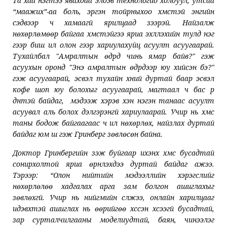
Та хаа нэгтээ явахдаа элдэв технологио холдуул, утсаа
“маажих”-аа боль, эргэн тойрныхоо хүмүүстэй энгийн
сэдвээр ч хамаагүй ярилцаад үзээрэй. Найзалж
нөхөрлөмөөр байгаа хүмүүстэйгээ яриа эхлүүлэхийн тулд нэг
үгээр биш илүү олон үгээр хариулахуйц асуулт асуугаарай.
Тухайлбал "Амралтын өдрүүд чинь ямар байв?" гэж
асуухын оронд "Энэ амралтын өдрүүдээр юу хийсэн бэ?"
гэж асуугаарай, эсвэл тухайн хүний дуртай баар эсвэл
кофе шоп юу болохыг асуугаарай, магтаал ч бас үр
дүнтэй байдаг, мэдээж хэрэв хэн нэгэн танаас асуулт
асуувал аль болох дэлгэрэнгүй хариулаарай. Учир нь хүмүүс
таны бодож байгаагаас ч илүү нөхөрлөх, найзлах дуртай
байдаг юм шүү гэж Гринберг зөвлөсөн байна.
Доктор Гринбергийн үзэж буйгаар ихэнх хүмүүс бусадтай
сонирхолтой яриа өрнүүлэхдээ дуртай байдаг ажээ.
Тэрээр: “Олон нийтийн мэдээллийн хэрэгслийг
нөхөрлөлөө хадгалах арга зам болгон ашиглахыг
зөвлөхгүй. Учир нь нийгмийн сүлжээ, онлайн харилцааг
идэвхтэй ашиглах нь өөрийгөө хүссэн хүсээгүй бусадтай,
зар сурталчилгааны моделиудтай, баян, чинээлэг