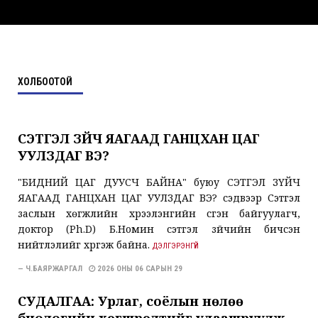
ХОЛБООТОЙ
СЭТГЭЛ ЗҮЙЧ ЯАГААД ГАНЦХАН ЦАГ
УУЛЗДАГ ВЭ?
"БИДНИЙ ЦАГ ДУУСЧ БАЙНА" буюу СЭТГЭЛ ЗҮЙЧ
ЯАГААД ГАНЦХАН ЦАГ УУЛЗДАГ ВЭ? сэдвээр Сэтгэл
заслын хөгжлийн хүрээлэнгийн үүсгэн байгуулагч,
доктор (Ph.D) Б.Номин сэтгэл зүйчийн бичсэн
нийтлэлийг хүргэж байна.
ДЭЛГЭРЭНГҮЙ
— Ч.БАЯРЖАРГАЛ
2026 ОНЫ 06 САРЫН 29
СУДАЛГАА: Урлаг, соёлын нөлөө
биологийн хөгшрөлтийг удаашруулж