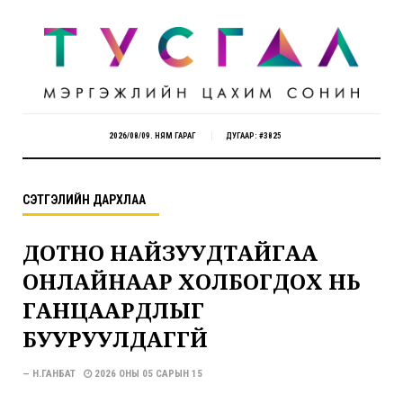
2026/08/09. НЯМ ГАРАГ
ДУГААР: #3825
СЭТГЭЛИЙН ДАРХЛАА
ДОТНО НАЙЗУУДТАЙГАА
ОНЛАЙНААР ХОЛБОГДОХ НЬ
ГАНЦААРДЛЫГ
БУУРУУЛДАГГҮЙ
— Н.ГАНБАТ
2026 ОНЫ 05 САРЫН 15