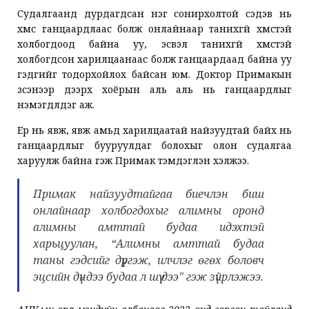
Судалгаанд дурдагдсан нэг сонирхолтой сэдэв нь
хүмүүс ганцаардлаас болж онлайнаар танихгүй хүмүүстэй
холбогдоод байна уу, эсвэл танихгүй хүмүүстэй
холбогдсон харилцаанаас болж ганцаардаад байна уу
гэдгийг тодорхойлох байсан юм. Доктор Примакын
үзсэнээр дээрх хоёрын аль аль нь ганцаардлыг
нэмэгдүүлдэг аж.
Ер нь явж, явж амьд харилцаатай найзуудтай байх нь
ганцаардлыг бууруулдаг болохыг олон судалгаа
харуулж байна гэж Примак тэмдэглэн хэлжээ.
Примак найзуудтайгаа биечлэн биш
онлайнаар холбогдохыг алимны оронд
алимны амттай будаа идэхтэй
харьцуулан, “Алимны амттай будаа
таны гэдсийг дүүргэж, илчлэг өгөх боловч
эцсийн дүндээ будаа л шүү дээ" гэж зүйрлэжээ.