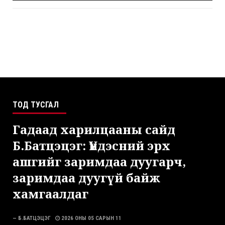
ТОД ТУСГАЛ
Гадаад харилцааны сайд
Б.Батцэцэг: Үндэсний эрх
ашгийг заримдаа дуугарч,
заримдаа дуугүй байж
хамгаалдаг
— Б.БАТЦЭЦЭГ
2026 ОНЫ 05 САРЫН 11