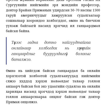
Сургуулийн нийгмийн эрүүл мэндийн профессор,
доктор Брайан Примакын удирдсан 30-70 насны 1500
гаруй америкчуудыг хамруулсан судалгаагаар
сошиалаар хоорондоо холбогддог, өмнө нь биечлэн
уулзаж байгаагүй насанд хүрэгчид илүү ганцаардмал
байсан байна.
Түүнээс гадна дотно найзуудтайгаа
онлайнаар холбогдох нь хүмүүсийн
ганцаардлыг бууруулдаггүй болохыг
баталжээ.
Өмнө нь хийгдэж байсан ганцаардал ба онлайн
хэрэглээтэй холбоотой судалгаануудад нийгмийн
сүлжээ хүүхдүүдэд хэрхэн нөлөөлдөг талаар голлон
анхаарч байсан бол энэ удаагийн судалгаа нь онлайн
харилцаа насанд хүрэгчдэд хэрхэн нөлөөлдөг талаар
голлон анхаарснаараа онцлог байсан гэж доктор
Примак онцолжээ.