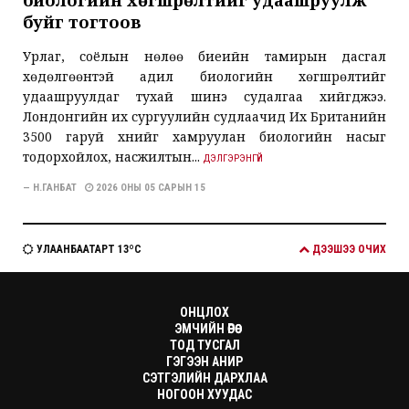
буйг тогтоов
Урлаг, соёлын нөлөө биеийн тамирын дасгал
хөдөлгөөнтэй адил биологийн хөгшрөлтийг
удаашруулдаг тухай шинэ судалгаа хийгджээ.
Лондонгийн их сургуулийн судлаачид Их Британийн
3500 гаруй хүнийг хамруулан биологийн насыг
тодорхойлох, насжилтын...
ДЭЛГЭРЭНГҮЙ
— Н.ГАНБАТ
2026 ОНЫ 05 САРЫН 15
УЛААНБААТАРТ 13ºC
ДЭЭШЭЭ ОЧИХ
ОНЦЛОХ
ЭМЧИЙН ӨРӨӨ
ТОД ТУСГАЛ
ГЭГЭЭН АНИР
СЭТГЭЛИЙН ДАРХЛАА
НОГООН ХУУДАС