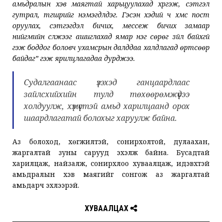
амьдралын хэв маягтай харьцуулахад хүргэж, сэтгэл
гутрал, түгшүүрийг нэмэгдүүлдэг. Гэсэн хэдий ч хүмүүс пост
оруулах, сэтгэгдэл бичих, мессеж бичих замаар
нийгмийн сүлжээг ашиглахад ямар нэг сөрөг зүйл байхгүй
гэж боддог боловч ухамсрын далддаа халдлагад өртсөөр
байдаг” гэж ярилцлагадаа дурджээ.
Судалгаанаас үзэхэд ганцаардлаас
зайлсхийхийн тулд төхөөрөмжүүдээ
холдуулж, хүмүүстэй амьд харилцаанд орох
шаардлагатай болохыг харуулж байна.
Аз болоход, хөгжилтэй, сонирхолтой, дулаахан,
жаргалтай зуны сарууд эхэлж байна. Бусадтай
харилцаж, найзалж, сонирхлоо хуваалцаж, идэвхтэй
амьдралын хэв маягийг сонгож аз жаргалтай
амьдарч эхлээрэй.
ХУВААЛЦАХ