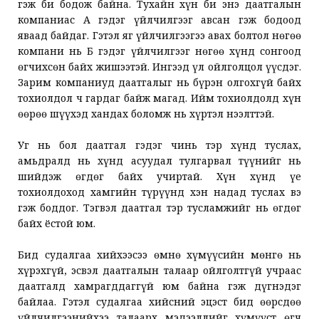
гэж би бодож байна. Тухайн хүн би энэ даатгалын
компаниас А гэдэг үйлчилгээг авсан гэж бодоод
яваад байдаг. Гэтэл яг үйлчилгээгээ авах болтол нөгөө
компани нь Б гэдэг үйлчилгээг нөгөө хүнд сонгоод
өгчихсөн байх жишээтэй. Ингээд үл ойлголцол үүсдэг.
Зарим компаниуд даатгалыг нь бүрэн олгохгүй байх
тохиолдол ч гардаг байж магад. Ийм тохиолдолд хүн
өөрөө шүүхэд хандах боломж нь хүртэл нээлттэй.
Уг нь бол даатгал гэдэг чинь тэр хүнд туслах,
амьдралд нь хүнд асуудал тулгарвал түүнийг нь
шийдэж өгдөг байх учиртай. Хүн хүнд үе
тохиолдоход хамгийн түрүүнд хэн надад туслах вэ
гэж боддог. Тэгвэл даатгал тэр тусламжийг нь өгдөг
байх ёстой юм.
Бид судалгаа хийхээсээ өмнө хүмүүсийн мөнгө нь
хүрэхгүй, эсвэл даатгалын талаар ойлголтгүй учраас
даатгалд хамрагддаггүй юм байна гэж дүгнэдэг
байлаа. Гэтэл судалгаа хийсний эцэст бид өөрсдөө
үйлчилгээнийхээ талаарх мэдээллийг хүмүүст өгч