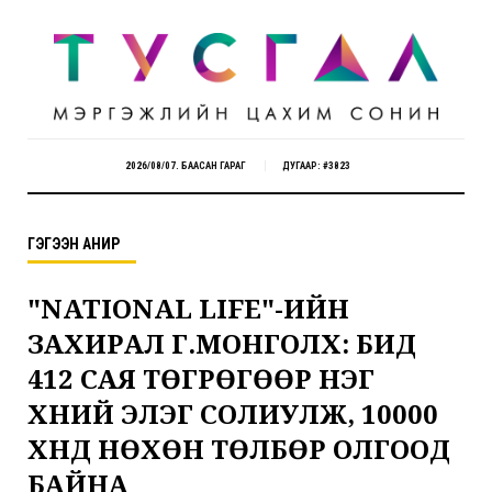
2026/08/07. БААСАН ГАРАГ
ДУГААР: #3823
ГЭГЭЭН АНИР
"NATIONAL LIFE"-ИЙН
ЗАХИРАЛ Г.МОНГОЛХҮҮ: БИД
412 САЯ ТӨГРӨГӨӨР НЭГ
ХҮНИЙ ЭЛЭГ СОЛИУЛЖ, 10000
ХҮНД НӨХӨН ТӨЛБӨР ОЛГООД
БАЙНА