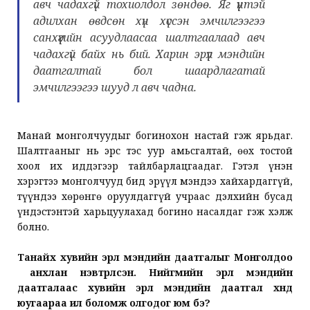
авч чадахгүй тохиолдол зөндөө. Яг үүнтэй
адилхан өвдсөн хүн хүссэн эмчилгээгээ
санхүүгийн асуудлаасаа шалтгаалаад авч
чадахгүй байх нь бий. Харин эрүүл мэндийн
даатгалтай бол шаардлагатай
эмчилгээгээ шууд л авч чадна.
Манай монголчуудыг богинохон настай гэж ярьдаг.
Шалтгааныг нь эрс тэс уур амьсгалтай, өөх тостой
хоол их иддэгээр тайлбарлацгаадаг. Гэтэл үнэн
хэрэгтээ монголчууд бид эрүүл мэндээ хайхардаггүй,
түүндээ хөрөнгө оруулдаггүй учраас дэлхийн бусад
үндэстэнтэй харьцуулахад богино насалдаг гэж хэлж
болно.
Танайх хувийн эрүүл мэндийн даатгалыг Монголдоо
анхлан нэвтрүүлсэн. Нийгмийн эрүүл мэндийн
даатгалаас хувийн эрүүл мэндийн даатгал хүнд
юугаараа илүү боломж олгодог юм бэ?