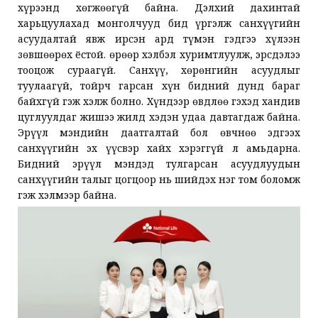
хүрээнд хөгжөөгүй байна. Дэлхий дахинтай
харьцуулахад монголчууд бид үргэлж санхүүгийн
асуудалтай явж ирсэн ард түмэн гэдгээ хүлээн
зөвшөөрөх ёстой. Өөрөөр хэлбэл хуримтлуулж, эрсдэлээ
тооцож сураагүй. Санхүү, хөрөнгийн асуудлыг
туулаагүй, тойрч гарсан хүн бидний дунд бараг
байхгүй гэж хэлж болно. Хүндээр өвдлөө гэхэд хандив
цуглуулдаг жишээ жилд хэдэн удаа давтагдаж байна.
Эрүүл мэндийн даатгалтай бол өвчнөө эдгээх
санхүүгийн эх үүсвэр хайх хэрэггүй л амьдарна.
Бидний эрүүл мэндэд тулгарсан асуудлуудын
санхүүгийн талыг цогцоор нь шийдэх нэг том боломж
гэж хэлмээр байна.