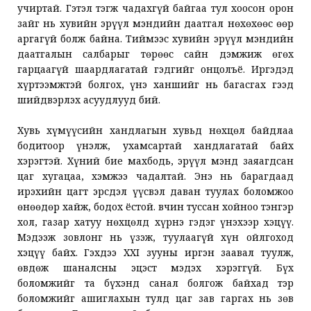
учиртай. Гэтэл тэгж чадахгүй байгаа тул хоосон орон
зайг нь хувийн эрүүл мэндийн даатгал нөхөхөөс өөр
аргагүй болж байна. Тиймээс хувийн эрүүл мэндийн
даатгалын салбарыг төрөөс сайн дэмжиж өгөх
гарцаагүй шаардлагатай гэдгийг онцолъё. Иргэдэд
хүртээмжтэй болгох, үнэ ханшийг нь багасгах гээд
шийдвэрлэх асуудлууд бий.
Хувь хүмүүсийн хандлагын хувьд нөхцөл байдлаа
бодитоор үнэлж, ухамсартай хандлагатай байх
хэрэгтэй. Хүний бие махбодь, эрүүл мэнд заяагдсан
цаг хугацаа, хэмжээ чадалтай. Энэ нь барагдаад
ирэхийн цагт эрсдэл үүсвэл даван туулах боломжоо
өнөөдөр хайж, бодох ёстой. Өвчин туссан хойноо тэнгэр
хол, газар хатуу нөхцөлд хүрнэ гэдэг үнэхээр хэцүү.
Мэдээж зовлонг нь үзэж, туулаагүй хүн ойлгоход
хэцүү байх. Гэхдээ XXI зууны иргэн заавал туулж,
өвдөж шаналсны эцэст мэдэх хэрэггүй. Бүх
боломжийг та бүхэнд санал болгож байхад тэр
боломжийг ашиглахын тулд цаг зав гаргах нь зөв