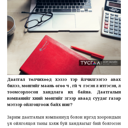
Даатгал төлчихөөд хэзээ тэр үйлчилгээгээ авах
билээ, мөнгийг маань өгөө ч үү, үгүй ч үү гэсэн үл итгэсэн, үл
тоомсорлосон хандлага их байна. Даатгалын
компанийг хүний мөнгийг зүгээр аваад суудаг газар
мэтээр ойлгоцгоож байх шиг?
Зарим даатгалын компаниуд болон иргэд хоорондын
үл ойлголцол таны хэлж буй хандлагыг бий болгосон