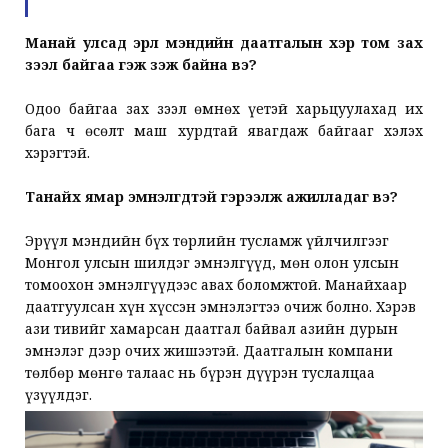
Манай улсад эрүүл мэндийн даатгалын хэр том зах
зээл байгаа гэж үзэж байна вэ?
Одоо байгаа зах зээл өмнөх үетэй харьцуулахад их
бага ч өсөлт маш хурдтай явагдаж байгааг хэлэх
хэрэгтэй.
Танайх ямар эмнэлгүүдтэй гэрээлж ажилладаг вэ?
Эрүүл мэндийн бүх төрлийн тусламж үйлчилгээг
Монгол улсын шилдэг эмнэлгүүд, мөн олон улсын
томоохон эмнэлгүүдээс авах боломжтой. Манайхаар
даатгуулсан хүн хүссэн эмнэлэгтээ очиж болно. Хэрэв
ази тивийг хамарсан даатгал байвал азийн дурын
эмнэлэг дээр очих жишээтэй. Даатгалын компани
төлбөр мөнгө талаас нь бүрэн дүүрэн туслалцаа
үзүүлдэг.