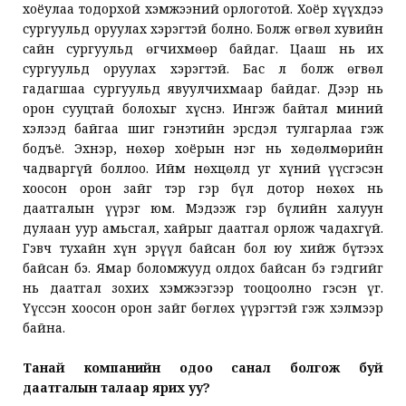
хоёулаа тодорхой хэмжээний орлоготой. Хоёр хүүхдээ
сургуульд оруулах хэрэгтэй болно. Болж өгвөл хувийн
сайн сургуульд өгчихмөөр байдаг. Цааш нь их
сургуульд оруулах хэрэгтэй. Бас л болж өгвөл
гадагшаа сургуульд явуулчихмаар байдаг. Дээр нь
орон сууцтай болохыг хүснэ. Ингэж байтал миний
хэлээд байгаа шиг гэнэтийн эрсдэл тулгарлаа гэж
бодъё. Эхнэр, нөхөр хоёрын нэг нь хөдөлмөрийн
чадваргүй боллоо. Ийм нөхцөлд уг хүний үүсгэсэн
хоосон орон зайг тэр гэр бүл дотор нөхөх нь
даатгалын үүрэг юм. Мэдээж гэр бүлийн халуун
дулаан уур амьсгал, хайрыг даатгал орлож чадахгүй.
Гэвч тухайн хүн эрүүл байсан бол юу хийж бүтээх
байсан бэ. Ямар боломжууд олдох байсан бэ гэдгийг
нь даатгал зохих хэмжээгээр тооцоолно гэсэн үг.
Үүссэн хоосон орон зайг бөглөх үүрэгтэй гэж хэлмээр
байна.
Танай компанийн одоо санал болгож буй
даатгалын талаар ярих уу?