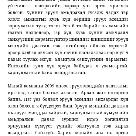
үйлчилгээ нэвтрэхийн хэрээр үнэ өртөг яригдах
болсон. Хүнийг эрүүл амьдрахад тусалж чадах тэр
ололт амжилтыг хувь хүн өөрийн эрүүл мэнддээ
зориулахын тулд төлөх ёстой төлбөрийг нь хамгийн
таатай нөхцөлөөр, гэр бүл, хувь хүний амьдралд
санхүүгийн дарамтгүйгээр шийддэг шийдлийг эрүүл
мэндийн даатгал гэж энгийнээр ойлгох хэрэгтэй.
Өөрөөр хэлбэл өвдсөн хүн өвчин шаналалаас өөр юуг ч
даван туулах ёсгүй. Ялангуяа санхүүгийн дарамтыг.
Ингэхийн тулд хүн эрүүл байхдаа л ухамсартай,
хариуцлагатай байх шаардлагатай.
Манай компани 2009 оноос эрүүл мэндийн даатгалыг
иргэдэд санал болгож эхэлсэн. Арван жил өнгөрсөн
байна. Нэг үеэ бодвол эрүүл мэнддээ анхаардаг хүн
олон болсон ч бүгдээрээ биш. Эрүүл мэндийн даатгал
нь эрүүл мэнддээ хайртай, хариуцлагатай хүмүүсийн
амьдралын дадал зуршил. Өндөр хөгжилтэй
орнуудын хүмүүст үүнийг ойлгуулах гэж ядрах
шаардлага байхгүй. Харин манайд энэ нь өргөн