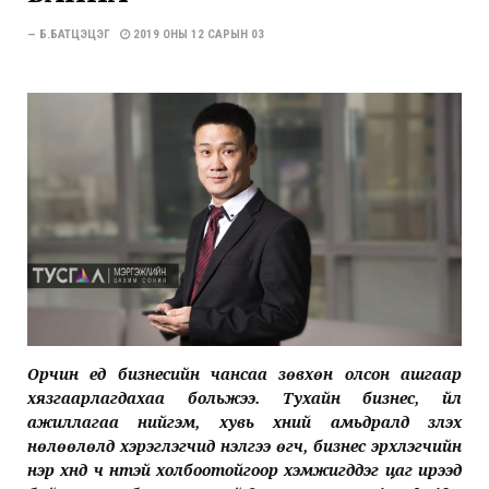
— Б.БАТЦЭЦЭГ
2019 ОНЫ 12 САРЫН 03
Орчин үед бизнесийн чансаа зөвхөн олсон ашгаар
хязгаарлагдахаа больжээ. Тухайн бизнес, үйл
ажиллагаа нийгэм, хувь хүний амьдралд үзүүлэх
нөлөөлөлд хэрэглэгчид үнэлгээ өгч, бизнес эрхлэгчийн
нэр хүнд ч үүнтэй холбоотойгоор хэмжигддэг цаг ирээд