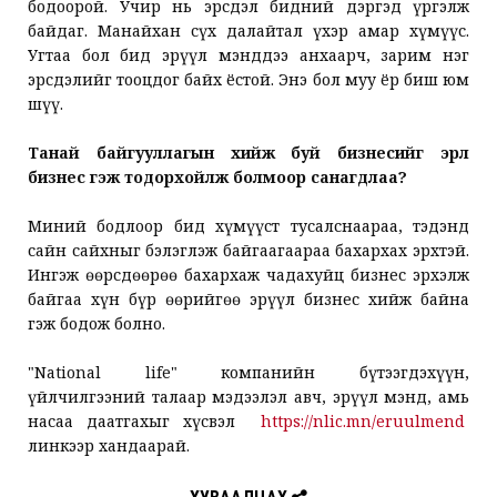
бодоорой. Учир нь эрсдэл бидний дэргэд үргэлж
байдаг. Манайхан сүх далайтал үхэр амар хүмүүс.
Угтаа бол бид эрүүл мэнддээ анхаарч, зарим нэг
эрсдэлийг тооцдог байх ёстой. Энэ бол муу ёр биш юм
шүү.
Танай байгууллагын хийж буй бизнесийг эрүүл
бизнес гэж тодорхойлж болмоор санагдлаа?
Миний бодлоор бид хүмүүст тусалснаараа, тэдэнд
сайн сайхныг бэлэглэж байгаагаараа бахархах эрхтэй.
Ингэж өөрсдөөрөө бахархаж чадахуйц бизнес эрхэлж
байгаа хүн бүр өөрийгөө эрүүл бизнес хийж байна
гэж бодож болно.
"National life" компанийн бүтээгдэхүүн,
үйлчилгээний талаар мэдээлэл авч, эрүүл мэнд, амь
насаа даатгахыг хүсвэл
https://nlic.mn/eruulmend
линкээр хандаарай.