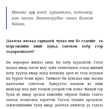
Манайх эрүүл мэнд, хуримтлал, тэтгэвэр,
амь насны даатгалуудыг санал болгож
байгаа.
Даатгал яагаад гарцаагүй чухал юм бэ гэдгийг та
мэргэжлийн хүний хувьд товчхон хоёр үгээр
тодорхойлооч?
Би өөрөөрөө жишээ авъя. Би хоёр хүүхэдтэй. Гэтэл
надад ямар нэгэн муу зүйл тохиолдлоо гэхэд миний
хоёр хүүхэд ямар хүнд нөхцөлд орох вэ гээд асуудал
их бүрхэг болж ирнэ. Тиймээс би хувьдаа амь насны
даатгалыг сонгосон. Хүмүүстээ хандаж яг ийм
маягаар над шиг тооцож үзээрэй гэж хэлье. Манай гэр
бүлд яг ямар эрсдэл хамгийн ойрхон байна гэдгээ
эхлээд тооцоолох хэрэгтэй. Тэгээд тухайн эрсдэлээс
зайлсхийхийн тулд ямар даатгал хийлгэх үү гэдгээ