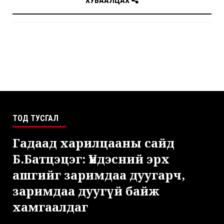
ХУВААЛЦАХ
ТОД ТУСГАЛ
Гадаад харилцааны сайд
Б.Батцэцэг: Үндэсний эрх
ашгийг заримдаа дуугарч,
заримдаа дуугүй байж
хамгаалдаг