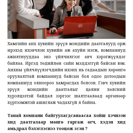
Хамгийн анх хувийн эрүүл мэндийн даатгалууд орж
ирэхэд ихэвчлэн хувийн аж ахуйн нэгж, компаниуд
ажилтнууддаа энэ үйлчилгээг авч хэрэгжүүлдэг
байлаа. Иргэд төдийлөн сайн мэддэггүй байсан юм.
Анхны үйлчлүүлэгчдийн ихэнх нь гадаадын хөрөнгө
оруулалттай компаниуд байсан бол одоо дотоодын
компаниуд олноороо хамрагдах болсон. Гэвч хувийн
эрүүл мэндийн даатгалыг цалин хөлсний
хүрэлцээтэй байдал зэргээс шалтгаалаад өргөнөөр
хүртээмжтэй ашиглаж чадахгүй л байна.
Танай компани байгуулагдсанаасаа хойш хэчнээн
хүнд даатгалаар мөнгө гаргаж өгч, хэдэн хүнд
амьдрал бэлэглэснээ тооцож үзсэн үү?