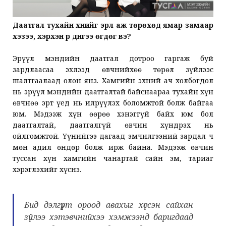
Даатгал тухайн хүнийг эрүүл аж төрөхөд ямар замаар
хэзээ, хэрхэн үр дүнгээ өгдөг вэ?
Эрүүл мэндийн даатгал дотроо гаргаж буй
зардлаасаа эхлээд өвчнийхөө төрөл зүйлээс
шалтгаалаад олон янз. Хамгийн эхний ач холбогдол
нь эрүүл мэндийн даатгалтай байснаараа тухайн хүн
өвчнөө эрт үед нь илрүүлэх боломжтой болж байгаа
юм. Мэдээж хүн өөрөө хэнэггүй байх юм бол
даатгалтай, даатгалгүй өвчин хүндрэх нь
ойлгомжтой. Үүнийгээ дагаад эмчилгээний зардал ч
мөн адил өндөр болж ирж байна. Мэдээж өвчин
туссан хүн хамгийн чанартай сайн эм, тариаг
хэрэглэхийг хүснэ.
Бид дэлгүүрт ороод авахыг хүссэн сайхан
зүйлээ хэтэвчнийхээ хэмжээнд баригдаад