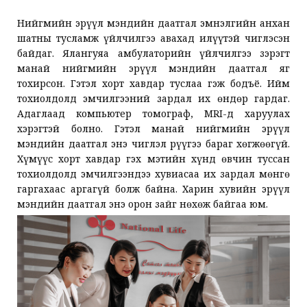
Нийгмийн эрүүл мэндийн даатгал эмнэлгийн анхан
шатны тусламж үйлчилгээ авахад илүүтэй чиглэсэн
байдаг. Ялангуяа амбулаторийн үйлчилгээ зэрэгт
манай нийгмийн эрүүл мэндийн даатгал яг
тохирсон. Гэтэл хорт хавдар туслаа гэж бодъё. Ийм
тохиолдолд эмчилгээний зардал их өндөр гардаг.
Адаглаад компьютер томограф, MRI-д харуулах
хэрэгтэй болно. Гэтэл манай нийгмийн эрүүл
мэндийн даатгал энэ чиглэл рүүгээ бараг хөгжөөгүй.
Хүмүүс хорт хавдар гэх мэтийн хүнд өвчин туссан
тохиолдолд эмчилгээндээ хувиасаа их зардал мөнгө
гаргахаас аргагүй болж байна. Харин хувийн эрүүл
мэндийн даатгал энэ орон зайг нөхөж байгаа юм.