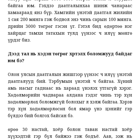
байгаа юм. Гэхдээ даатгалынхаа шинж чанараас
хамаараад янз бүр. Хамгийн үнэтэй даатгал жилийн
1 сая 200 мянга гэж бодвол энэ чинь сарын 100 мянга.
Өдрийн 3000 төгрөг гэсэн үг. Гэтэл бид өдөртөө нэг
хайрцаг тамхи татахын тулд үүнээс ч илүү мөнгө
үрдэг биз.
Дээд тал нь хэдэн төгрөг хүртэлх боломжууд байдаг
юм бэ?
Олон улсын даатгалын жишгээр үүнээс ч илүү үнэтэй
даатгалууд бий. Тэрбумын үнэтэй ч байгаа. Хүний
амь насыг гаднаас нь хараад үнэлэх утгагүй хэрэг.
Хөдөлмөрийн чадвараа алдана гэдэг чинь тэр хүн
хөдөлмөрлөх боломжгүй болохыг л хэлж байгаа. Хэрэв
тэр хүн хөдөлмөрлөсөн бол ямар үнэ цэнийг гэр
бүлдээ бий болгох байсан бэ.
Өөрөө 30 настай, хоёр болон таван настай хоёр
хүүхэдтэй гэр бүл байжээ гэж бодъё. Аав, ээж нь