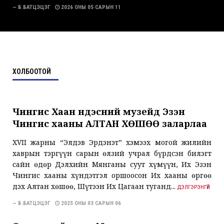
— Б.БАТЦЭЦЭГ
2026 ОНЫ 05 САРЫН 11
ХОЛБООТОЙ
Чингис Хаан үндэсний музейд Эзэн
Чингис хааны АЛТАН ХӨШӨӨ заларлаа
XVII жарны “Элдэв Эрдэнэт” хэмээх могой жилийн
хаврын тэргүүн сарын өлзий учрал бүрдсэн билэгт
сайн өдөр Дэлхийн Мянганы суут хүмүүн, Их Эзэн
Чингис хааны хүндэтгэл оршоосон Их хааны өргөө
дэх Алтан хөшөө, Шүтээн Их Цагаан туганд...
ДЭЛГЭРЭНГҮЙ
— Б.БАТЦЭЦЭГ
2025 ОНЫ 03 САРЫН 06