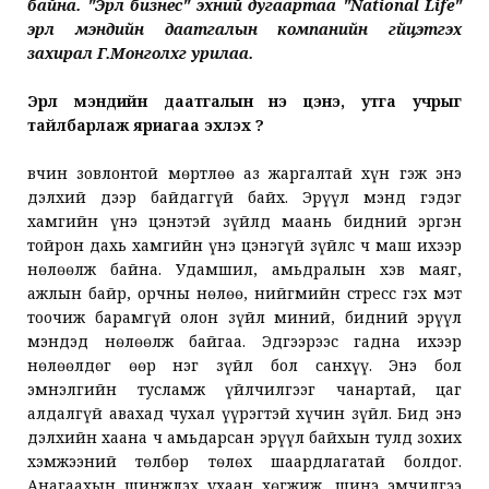
байна. "Эрүүл бизнес" эхний дугаартаа "National Life"
эрүүл мэндийн даатгалын компанийн гүйцэтгэх
захирал Г.Монголхүүг урилаа.
Эрүүл мэндийн даатгалын үнэ цэнэ, утга учрыг
тайлбарлаж яриагаа эхлэх үү?
Өвчин зовлонтой мөртлөө аз жаргалтай хүн гэж энэ
дэлхий дээр байдаггүй байх. Эрүүл мэнд гэдэг
хамгийн үнэ цэнэтэй зүйлд маань бидний эргэн
тойрон дахь хамгийн үнэ цэнэгүй зүйлс ч маш ихээр
нөлөөлж байна. Удамшил, амьдралын хэв маяг,
ажлын байр, орчны нөлөө, нийгмийн стресс гэх мэт
тоочиж барамгүй олон зүйл миний, бидний эрүүл
мэндэд нөлөөлж байгаа. Эдгээрээс гадна ихээр
нөлөөлдөг өөр нэг зүйл бол санхүү. Энэ бол
эмнэлгийн тусламж үйлчилгээг чанартай, цаг
алдалгүй авахад чухал үүрэгтэй хүчин зүйл. Бид энэ
дэлхийн хаана ч амьдарсан эрүүл байхын тулд зохих
хэмжээний төлбөр төлөх шаардлагатай болдог.
Анагаахын шинжлэх ухаан хөгжиж, шинэ эмчилгээ