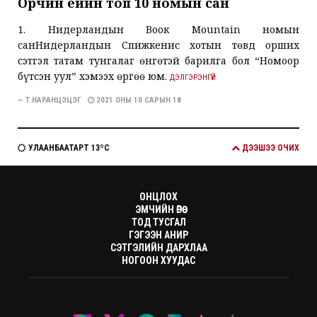
Орчин үеийн топ 10 номын сан
1. Нидерландын Воок Моuntain номын
санНидерландын Спижкенис хотын төвд орших
сэтгэл татам тунгалаг өнгөтэй барилга бол “Номоор
бүтсэн уул” хэмээх өргөө юм.
ДЭЛГЭРЭНГҮЙ
— Т.НАРАНЦЭЦЭГ
2021 ОНЫ 10 САРЫН 18
УЛААНБААТАРТ 13ºC
ДЭЭШЭЭ ОЧИХ
ОНЦЛОХ
ЭМЧИЙН ӨРӨӨ
ТОД ТУСГАЛ
ГЭГЭЭН АНИР
СЭТГЭЛИЙН ДАРХЛАА
НОГООН ХУУДАС