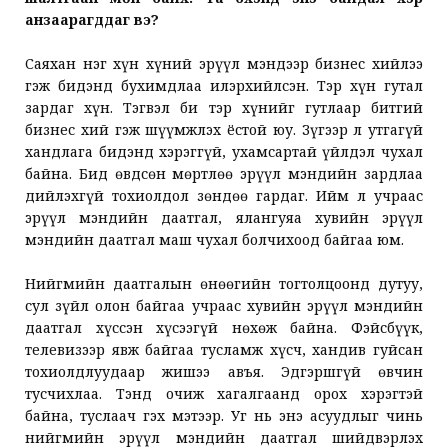
анзаарагддаг вэ?
Саяхан нэг хүн хүний эрүүл мэндээр бизнес хийлээ
гэж бидэнд бухимдлаа илэрхийлсэн. Тэр хүн гутал
зардаг хүн. Тэгвэл би тэр хүнийг гутлаар битгий
бизнес хий гэж шүүмжлэх ёстой юу. Зүгээр л утгагүй
хандлага бидэнд хэрэггүй, ухамсартай үйлдэл чухал
байна. Бид өвдсөн мөртлөө эрүүл мэндийн зардлаа
дийлэхгүй тохиолдол зөндөө гардаг. Ийм л учраас
эрүүл мэндийн даатгал, ялангуяа хувийн эрүүл
мэндийн даатгал маш чухал болчихоод байгаа юм.
Нийгмийн даатгалын өнөөгийн тогтолцоонд дутуу,
сул зүйл олон байгаа учраас хувийн эрүүл мэндийн
даатгал хүссэн хүсээгүй нөхөж байна. Фэйсбүүк,
телевизээр явж байгаа тусламж хүсч, хандив гуйсан
тохиолдлуудаар жишээ авъя. Эдгэршгүй өвчин
тусчихлаа. Тэнд очиж хагалгаанд орох хэрэгтэй
байна, туслаач гэх мэтээр. Уг нь энэ асуудлыг чинь
нийгмийн эрүүл мэндийн даатгал шийдвэрлэх