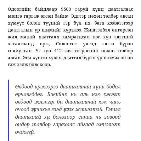
Одоогийн байдлаар 9500 гаруй хүнд даатгалаас
мөнгө гаргаж өгсөн байна. Эдгээр нөхөн төлбөр авсан
хүмүүс болон түүний гэр бүл их, бага хэмжээгээр
даатгалын үр шимийг хүртжээ. Жишээлбэл өнгөрсөн
жил манай даатгалд хамрагдсан нэг хүн элэгний
хагалгаанд орж, Солонгос улсад элгээ бүрэн
солиулсан. Уг хүн 412 сая төгрөгийн нөхөн төлбөр
авсан. Энэ хүний хувьд даатгал бүрэн үр шимээ өгсөн
гэж хэлж болохоор.
Өвдөөд ирэхээрээ даатгалтай хүний бодол
өрчлөгддөг. Биеийнх нь аль нэг хэсэгт
өвдөөд эхлэнгүүт би даатгалтай юм чинь
очоод үзүүлчихье гээд үзүүлэх жишээтэй. Гэтэл
даатгалгүй хүн болохоор санаа нь зовоод
өндөр төлбөр гарахаас айгаад эмнэлэгт
очдоггүй.