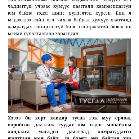
чаддаггүй учраас хүмүүс даатгалд хамрагддаггүй
юм байна гэдэг шинэ дүгнэлтэд хүрсэн. Бид л
мэдээллээ сайн өгч чадаж байвал хүмүүс даатгалд
хамрагдах сонирхолгүй биш, сонирхолтой болох нь
манай судалгаагаар харагдсан.
Хэзээ би хорт хавдар тусна гэж муу ёрлож,
өөрийгөө даатгаж суудаг юм гэдэг манайхны
хандлага магадгүй даатгалд хамрагддаггүй
шалтгаан мөн байх. Та бүхэнд энэ байдал хэр