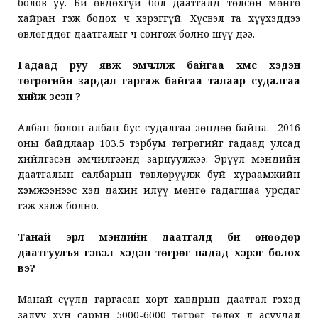
болов уу. Би өвдөхгүй бол даатгалд төлсөн мөнгө
хайран гэж бодох ч хэрэггүй. Хүсвэл та хүүхэддээ
өвлөгддөг даатгалыг ч сонгож болно шүү дээ.
Гадаад руу явж эмчлүүлж байгаа хүмүүс хэдэн
төгрөгийн зардал гаргаж байгаа талаар судалгаа
хийж үзсэн үү?
Албан болон албан бус судалгаа зөндөө байна. 2016
оны байдлаар 103.5 тэрбум төгрөгийг гадаад улсад
хийлгэсэн эмчилгээнд зарцуулжээ. Эрүүл мэндийн
даатгалын салбарын төвлөрүүлж буй хураамжийн
хэмжээнээс хэд дахин илүү мөнгө гадагшаа урсдаг
гэж хэлж болно.
Танай эрүүл мэндийн даатгалд би өнөөдөр
даатгуулъя гэвэл хэдэн төгрөг надад хэрэг болох
вэ?
Манай сүүлд гаргасан хорт хавдрын даатгал гэхэд
залуу хүн сарын 5000-6000 төгрөг төлөх л асуудал