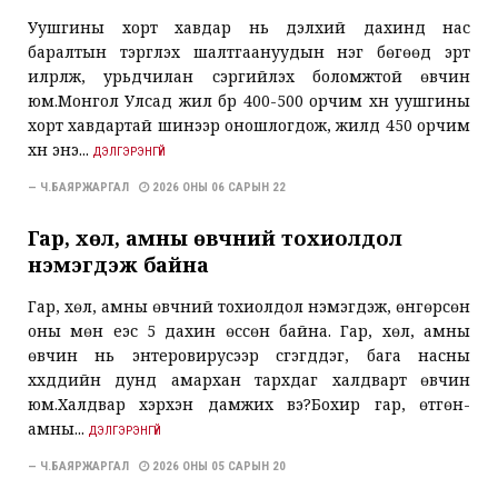
Уушгины хорт хавдар нь дэлхий дахинд нас
баралтын тэргүүлэх шалтгаануудын нэг бөгөөд эрт
илрүүлж, урьдчилан сэргийлэх боломжтой өвчин
юм.Монгол Улсад жил бүр 400-500 орчим хүн уушгины
хорт хавдартай шинээр оношлогдож, жилд 450 орчим
хүн энэ...
ДЭЛГЭРЭНГҮЙ
— Ч.БАЯРЖАРГАЛ
2026 ОНЫ 06 САРЫН 22
Гар, хөл, амны өвчний тохиолдол
нэмэгдэж байна
Гар, хөл, амны өвчний тохиолдол нэмэгдэж, өнгөрсөн
оны мөн үеэс 5 дахин өссөн байна. Гар, хөл, амны
өвчин нь энтеровирусээр үүсгэгддэг, бага насны
хүүхдүүдийн дунд амархан тархдаг халдварт өвчин
юм.Халдвар хэрхэн дамжих вэ?Бохир гар, өтгөн-
амны...
ДЭЛГЭРЭНГҮЙ
— Ч.БАЯРЖАРГАЛ
2026 ОНЫ 05 САРЫН 20