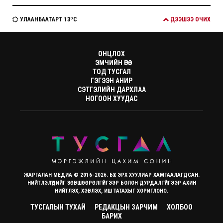
УЛААНБААТАРТ 13ºC
ДЭЭШЭЭ ОЧИХ
ОНЦЛОХ
ЭМЧИЙН ӨРӨӨ
ТОД ТУСГАЛ
ГЭГЭЭН АНИР
СЭТГЭЛИЙН ДАРХЛАА
НОГООН ХУУДАС
ЖАРГАЛАН МЕДИА © 2016-2026. БҮХ ЭРХ ХУУЛИАР ХАМГААЛАГДСАН.
НИЙТЛЭЛҮҮДИЙГ ЗӨВШӨӨРӨЛГҮЙГЭЭР БОЛОН ДУРДАЛГҮЙГЭЭР АХИН
НИЙТЛЭХ, ХЭВЛЭХ, ИШ ТАТАХЫГ ХОРИГЛОНО.
ТУСГАЛЫН ТУХАЙ
РЕДАКЦЫН ЗАРЧИМ
ХОЛБОО
БАРИХ