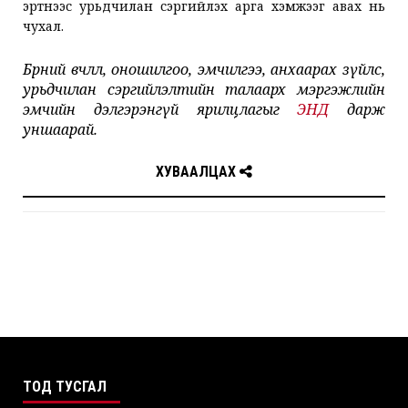
эртнээс урьдчилан сэргийлэх арга хэмжээг авах нь
чухал.
Бөөрний өвчлөл, оношилгоо, эмчилгээ, анхаарах зүйлс,
урьдчилан сэргийлэлтийн талаарх мэргэжлийн
эмчийн дэлгэрэнгүй ярилцлагыг
ЭНД
дарж
уншаарай.
ХУВААЛЦАХ
ТОД ТУСГАЛ