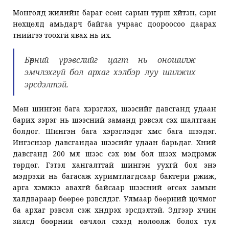
Монголд жилийн бараг есөн сарын турш хүйтэн, сэрүүн
нөхцөлд амьдарч байгаа учраас доороосоо даарах
түүнийгээ тоохгүй явах нь их.
Бөөрний үрэвслийг цагт нь оношилж
эмчлэхгүй бол архаг хэлбэр луу шилжих
эрсдэлтэй.
Мөн шингэн бага хэрэглэх, шээсийг давсганд удаан
барих зэрэг нь шээсний заманд үрэвсэл үүсэх шалтгаан
болдог. Шингэн бага хэрэглэдэг хүмүүс бага шээдэг.
Ингэснээр давсгандаа шээсийг удаан барьдаг. Хүний
давсганд 200 мл шээс үүсэх юм бол шээх мэдрэмж
төрдөг. Гэтэл хангалттай шингэн уухгүй бол энэ
мэдрэхүй нь багасаж хуримтлагдсаар бактери үржиж,
арга хэмжээ авахгүй байсаар шээсний өгсөх замын
халдвараар бөөрөө үрэвсүүлдэг. Улмаар бөөрний цочмог
ба архаг үрэвсэл үүсэж хүндрэх эрсдэлтэй. Эдгээр хүчин
зүйлсүүд бөөрний өвчлөл үүсэхэд нөлөөлж болох тул