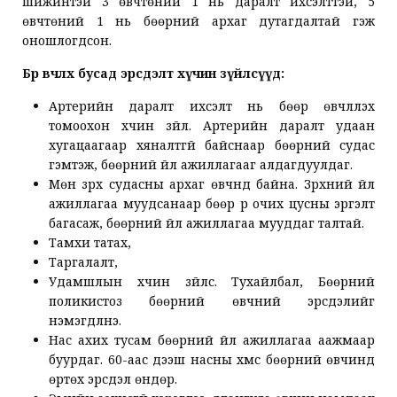
шижинтэй 3 өвчтөний 1 нь даралт ихсэлттэй, 5
өвчтөний 1 нь бөөрний архаг дутагдалтай гэж
оношлогдсон.
Бөөр өвчлөх бусад эрсдэлт хүчин зүйлсүүд:
Артерийн даралт ихсэлт нь бөөр өвчлүүлэх
томоохон хүчин зүйл. Артерийн даралт удаан
хугацаагаар хяналтгүй байснаар бөөрний судас
гэмтэж, бөөрний үйл ажиллагааг алдагдуулдаг.
Мөн зүрх судасны архаг өвчнүүд байна. Зүрхний үйл
ажиллагаа муудсанаар бөөр рүү очих цусны эргэлт
багасаж, бөөрний үйл ажиллагаа мууддаг талтай.
Тамхи татах,
Таргалалт,
Удамшлын хүчин зүйлс. Тухайлбал, Бөөрний
поликистоз бөөрний өвчний эрсдэлийг
нэмэгдүүлнэ.
Нас ахих тусам бөөрний үйл ажиллагаа аажмаар
буурдаг. 60-аас дээш насны хүмүүс бөөрний өвчинд
өртөх эрсдэл өндөр.