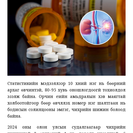
Статистикийн мэдээллээр 10 хүний нэг нь бөөрний
архаг өвчинтэй, 80-95 хувь оношлогдоогүй тохиолдол
эзэлж байна. Орчин үеийн амьдралын хэв маягтай
холбоотойгоор бөөр өвчлүүлэх номер нэг шалтгаан нь
бодисын солилцооны эмгэг, чихрийн шижин болоод
байна.
2024 оны олон улсын судалгаагаар чихрийн