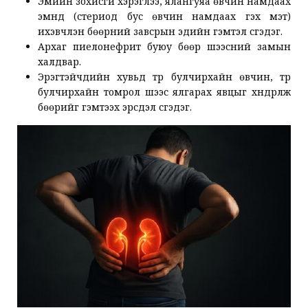
Эмийн зохисгүй хэрэглээ, ялангуяа өвчин намдаах
эмнүүд (стериод бус өвчин намдаах гэх мэт)
ихэвчлэн бөөрний завсрын эдийн гэмтэл үүсгэдэг.
Архаг пиелонефрит буюу бөөр шээсний замын
халдвар.
Эрэгтэйчүүдийн хувьд түрүү булчирхайн өвчин, түрүү
булчирхайн томрол шээс ялгарах явцыг хүндрүүлж
бөөрийг гэмтээх эрсдэл үүсгэдэг.