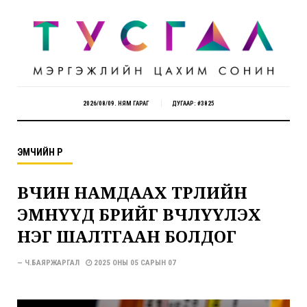
2026/08/09. НЯМ ГАРАГ
ДУГААР: #3825
ЭМЧИЙН ӨРӨӨ
ӨВЧИН НАМДААХ ТӨРЛИЙН
ЭМНҮҮД БӨӨРИЙГ ӨВЧЛҮҮЛЭХ
НЭГ ШАЛТГААН БОЛДОГ
— Ч.БАЯРЖАРГАЛ
2025 ОНЫ 05 САРЫН 07