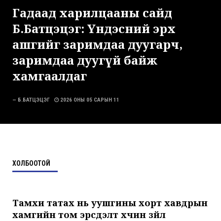
Гадаад харилцааны сайд
Б.Батцэцэг: Үндэсний эрх
ашгийг заримдаа дуугарч,
заримдаа дуугүй байж
хамгаалдаг
— Б.БАТЦЭЦЭГ
2026 ОНЫ 05 САРЫН 11
ХОЛБООТОЙ
Тамхи татах нь уушгины хорт хавдрын
хамгийн том эрсдэлт хүчин зүйл