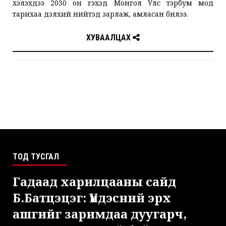
хэлэхдээ 2030 он гэхэд Монгол Улс тэрбум мод
тарихаа дэлхий нийтэд зарлаж, амласан билээ.
ХУВААЛЦАХ
ТОД ТУСГАЛ
Гадаад харилцааны сайд
Б.Батцэцэг: Үндэсний эрх
ашгийг заримдаа дуугарч,