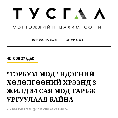
2026/08/06. ПҮРЭВ ГАРАГ
ДУГААР: #3822
НОГООН ХУУДАС
"ТЭРБУМ МОД" ҮНДЭСНИЙ
ХӨДӨЛГӨӨНИЙ ХҮРЭЭНД 3
ЖИЛД 84 САЯ МОД ТАРЬЖ
УРГУУЛААД БАЙНА
— Ч.БАЯРЖАРГАЛ
2025 ОНЫ 06 САРЫН 06