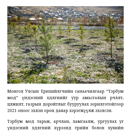
Монгол Улсын Ерөнхийлөгчийн санаачилгаар “Тэрбум
мод” үндэсний хөдөлгөөнийг уур амьсгалын өөрчлөлт,
цөлжилт, газрын доройтлыг бууруулах зорилготойгоор
2021 оноос эхлэн орон даяар хэрэгжүүлж эхэлсэн.
Тэрбум мод тарьж, арчлан, хамгаалж, ургуулах уг
үндэсний хөдөлгөөний хүрээнд төрийн болон хувийн