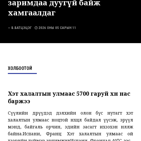
заримдаа дуугүй байж
хамгаалдаг
— Б.БАТЦЭЦЭГ
2026 ОНЫ 05 САРЫН 11
ХОЛБООТОЙ
Хэт халалтын улмаас 5700 гаруй хүн нас
баржээ
Сүүлийн өдрүүдэд дэлхийн олон бүс нутагт хэт
халалтын улмаас ноцтой нөхцөл байдал үүсэж, эрүүл
мэнд, байгаль орчин, эдийн засагт ихээхэн нөлөөлж
байна.Испани, Франц: Хэт халалтын улмаас ой
хээрийн түймэр эрчимживИспани, Францад 40°C-ээс...