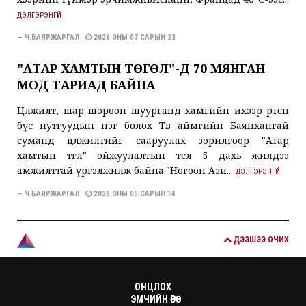
ДЭЛГЭРЭНГҮЙ
— Ч.БАЯРЖАРГАЛ
2026 ОНЫ 07 САРЫН 23
"АТАР ХАМТЫН ТӨГӨЛ"-Д 70 МЯНГАН
МОД ТАРИАД БАЙНА
Цөлжилт, шар шороон шуурганд хамгийн ихээр өртсөн
бүс нутгуудын нэг болох Төв аймгийн Баянхангай
суманд цөлжилтийг сааруулах зорилгоор "Атар
хамтын төгөл" ойжуулалтын төсөл 5 дахь жилдээ
амжилттай үргэлжилж байна."Ногоон Ази...
ДЭЛГЭРЭНГҮЙ
— Ч.БАЯРЖАРГАЛ
2026 ОНЫ 05 САРЫН 14
ДЭЭШЭЭ ОЧИХ
ОНЦЛОХ
ЭМЧИЙН ӨРӨӨ