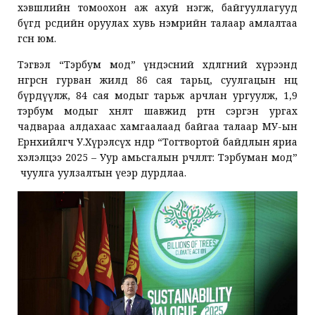
хэвшлийн томоохон аж ахуй нэгж, байгууллагууд
бүгд өөрсдийн оруулах хувь нэмрийн талаар амлалтаа
өгсөн юм.
Тэгвэл “Тэрбум мод” үндэсний хөдөлгөөний хүрээнд
өнгөрсөн гурван жилд 86 сая тарьц, суулгацын нөөц
бүрдүүлж, 84 сая модыг тарьж арчлан ургуулж, 1,9
тэрбум модыг хөнөөлт шавжид өртөн сэргэн ургах
чадвараа алдахаас хамгаалаад байгаа талаар МУ-ын
Ерөнхийлөгч У.Хүрэлсүх өнөөдөр “Тогтвортой байдлын яриа
хэлэлцээ 2025 – Уур амьсгалын өөрчлөлт: Тэрбуман мод”
чуулга уулзалтын үеэр дурдлаа.