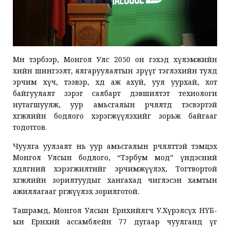
Мөн тэрбээр, Монгол Улс 2050 он гэхэд хүлэмжийн
хийн шингээлт, ялгаруулалтын зөрүүг тэглэхийн тулд
эрчим хүч, тээвэр, хөдөө аж ахуй, уул уурхай, хот
байгуулалт зэрэг салбарт дэвшилтэт технологи
нутагшуулж, уур амьсгалын өөрчлөлтөд тэсвэртэй
хөгжлийн бодлого хэрэгжүүлэхийг зорьж байгааг
тодотгов.
Чуулга уулзалт нь уур амьсгалын өөрчлөлттэй тэмцэх
Монгол Улсын бодлого, “Тэрбум мод” үндэсний
хөдөлгөөний хэрэгжилтийг эрчимжүүлэх, Тогтвортой
хөгжлийн зорилтуудыг хангахад чиглэсэн хамтын
ажиллагааг өргөжүүлэх зорилготой.
Ташрамд, Монгол Улсын Ерөнхийлөгч У.Хүрэлсүх НҮБ-
ын Ерөнхий ассамблейн 77 дугаар чуулганд үг