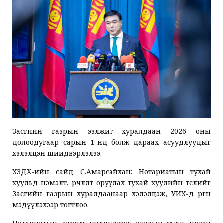
Засгийн газрын ээлжит хуралдаан 2026 оны
долоодугаар сарын 1-нд болж дараах асуудлуудыг
хэлэлцэн шийдвэрлэлээ.
ХЗДХ-ийн сайд С.Амарсайхан: Нотариатын тухай
хуульд нэмэлт, өөрчлөлт оруулах тухай хуулийн төслийг
Засгийн газрын хуралдаанаар хэлэлцэж, УИХ-д өргөн
мэдүүлэхээр тогтлоо.
Нотариатын зарим үйлчилгээг авахын тулд иргэн