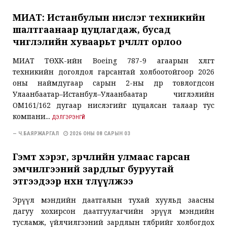
МИАТ: Истанбулын нислэг техникийн
шалтгаанаар цуцлагдаж, бусад
чиглэлийн хуваарьт өөрчлөлт орлоо
МИАТ ТӨХК-ийн Boeing 787-9 агаарын хөлөгт
техникийн доголдол гарсантай холбоотойгоор 2026
оны наймдугаар сарын 2-ны өдөр товлогдсон
Улаанбаатар–Истанбул–Улаанбаатар чиглэлийн
ОМ161/162 дугаар нислэгийг цуцалсан талаар тус
компани...
ДЭЛГЭРЭНГҮЙ
— Ч.БАЯРЖАРГАЛ
2026 ОНЫ 08 САРЫН 03
Гэмт хэрэг, зөрчлийн улмаас гарсан
эмчилгээний зардлыг буруутай
этгээдээр нөхөн төлүүлжээ
Эрүүл мэндийн даатгалын тухай хуульд заасны
дагуу хохирсон даатгуулагчийн эрүүл мэндийн
тусламж, үйлчилгээний зардлын төлбөрийг холбогдох