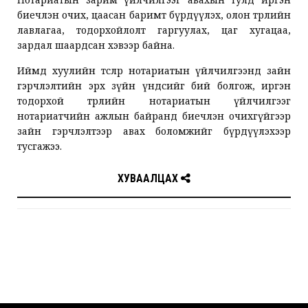
биечлэн очих, цаасан баримт бүрдүүлэх, олон төрлийн
лавлагаа, тодорхойлолт гаргуулах, цаг хугацаа,
зардал шаардсан хэвээр байна.
Иймд хуулийн төслөөр нотариатын үйлчилгээнд зайн
гэрчлэлтийн эрх зүйн үндсийг бий болгож, иргэн
тодорхой төрлийн нотариатын үйлчилгээг
нотариатчийн ажлын байранд биечлэн очихгүйгээр
зайн гэрчлэлтээр авах боломжийг бүрдүүлэхээр
тусгажээ.
ХУВААЛЦАХ