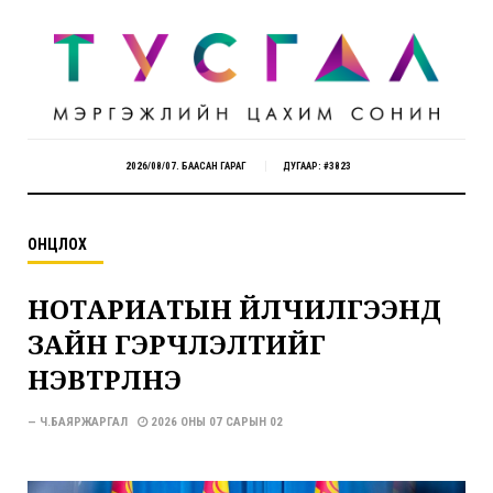
2026/08/07. БААСАН ГАРАГ
ДУГААР: #3823
ОНЦЛОХ
НОТАРИАТЫН ҮЙЛЧИЛГЭЭНД
ЗАЙН ГЭРЧЛЭЛТИЙГ
НЭВТРҮҮЛНЭ
— Ч.БАЯРЖАРГАЛ
2026 ОНЫ 07 САРЫН 02