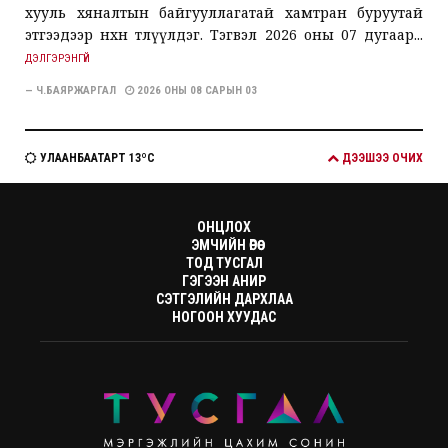
хууль хяналтын байгууллагатай хамтран буруутай
этгээдээр нөхөн төлүүлдэг. Тэгвэл 2026 оны 07 дугаар...
ДЭЛГЭРЭНГҮЙ
— Ч.БАЯРЖАРГАЛ
2026 ОНЫ 08 САРЫН 03
УЛААНБААТАРТ 13ºC
ДЭЭШЭЭ ОЧИХ
ОНЦЛОХ
ЭМЧИЙН ӨРӨӨ
ТОД ТУСГАЛ
ГЭГЭЭН АНИР
СЭТГЭЛИЙН ДАРХЛАА
НОГООН ХУУДАС